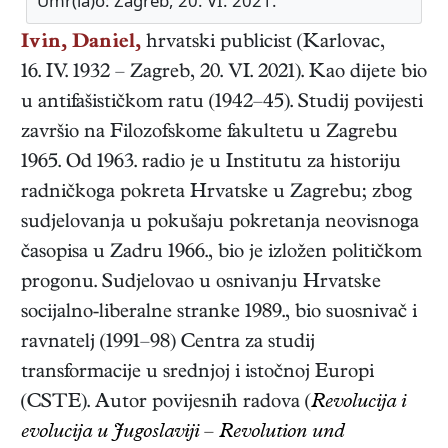
Umr(la)o: Zagreb, 20. VI. 2021.
Ivin, Daniel,
hrvatski
publicist
(
Karlovac
,
16. IV. 1932
–
Zagreb
,
20. VI. 2021
). Kao dijete bio
u antifašističkom ratu (1942–45). Studij povijesti
završio na Filozofskome fakultetu u Zagrebu
1965. Od 1963. radio je u Institutu za historiju
radničkoga pokreta Hrvatske u Zagrebu; zbog
sudjelovanja u pokušaju pokretanja neovisnoga
časopisa u Zadru 1966., bio je izložen političkom
progonu. Sudjelovao u osnivanju Hrvatske
socijalno-liberalne stranke 1989., bio suosnivač i
ravnatelj (1991–98) Centra za studij
transformacije u srednjoj i istočnoj Europi
(CSTE). Autor povijesnih radova (
Revolucija i
evolucija u Jugoslaviji – Revolution und