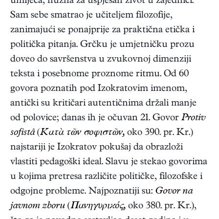
umijeća, nužna za uspješan život u zajednici.
Sam sebe smatrao je učiteljem filozofije,
zanimajući se ponajprije za praktična etička i
politička pitanja. Grčku je umjetničku prozu
doveo do savršenstva u zvukovnoj dimenziji
teksta i posebnome proznome ritmu. Od 60
govora poznatih pod Izokratovim imenom,
antički su kritičari autentičnima držali manje
od polovice; danas ih je očuvan 21. Govor
Protiv
sofistâ
(
Κατὰ τῶν σοφιστῶν,
oko 390. pr. Kr.)
najstariji je Izokratov pokušaj da obrazloži
vlastiti pedagoški ideal. Slavu je stekao govorima
u kojima pretresa različite političke, filozofske i
odgojne probleme. Najpoznatiji su:
Govor na
javnom zboru
(
Πανηγυριϰός,
oko 380. pr. Kr.)
,