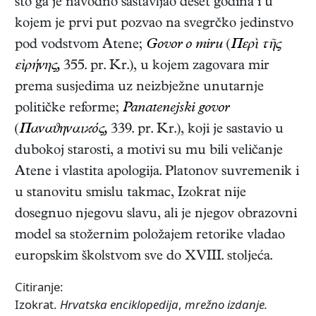
što ga je navodno sastavljao deset godina i u
kojem je prvi put pozvao na svegrčko jedinstvo
pod vodstvom Atene;
Govor o miru
(
Περὶ τῆς
εἰρήνης,
355. pr. Kr.)
, u kojem zagovara mir
prema susjedima uz neizbježne unutarnje
političke reforme;
Panatenejski govor
(
Παναϑηναιϰός,
339. pr. Kr.)
, koji je sastavio u
dubokoj starosti, a motivi su mu bili veličanje
Atene i vlastita apologija. Platonov suvremenik i
u stanovitu smislu takmac, Izokrat nije
dosegnuo njegovu slavu, ali je njegov obrazovni
model sa stožernim položajem retorike vladao
europskim školstvom sve do XVIII. stoljeća.
Citiranje:
Izokrat.
Hrvatska enciklopedija
,
mrežno izdanje.