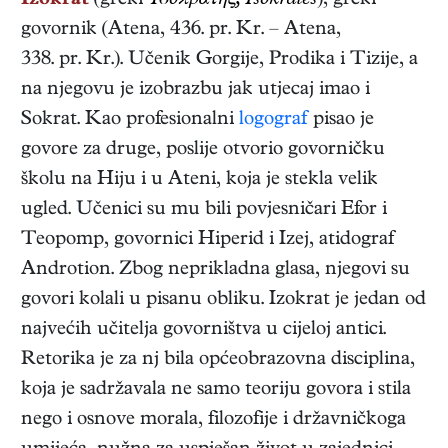
Izokrat
(grčki
Ἰσοϰράτης, Isokrátēs
),
grčki
govornik
(
Atena
,
436. pr. Kr.
–
Atena
,
338. pr. Kr.
). Učenik Gorgije, Prodika i Tizije, a
na njegovu je izobrazbu jak utjecaj imao i
Sokrat. Kao profesionalni
logograf
pisao je
govore za druge, poslije otvorio govorničku
školu na Hiju i u Ateni, koja je stekla velik
ugled. Učenici su mu bili povjesničari Efor i
Teopomp, govornici Hiperid i Izej, atidograf
Androtion. Zbog neprikladna glasa, njegovi su
govori kolali u pisanu obliku. Izokrat je jedan od
najvećih učitelja govorništva u cijeloj antici.
Retorika je za nj bila općeobrazovna disciplina,
koja je sadržavala ne samo teoriju govora i stila
nego i osnove morala, filozofije i državničkoga