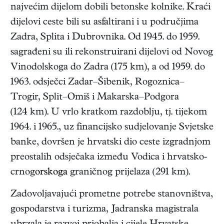
najvećim dijelom dobili betonske kolnike. Kraći
dijelovi ceste bili su asfaltirani i u područjima
Zadra, Splita i Dubrovnika. Od 1945. do 1959.
sagrađeni su ili rekonstruirani dijelovi od Novog
Vinodolskoga do Zadra (175 km), a od 1959. do
1963. odsječci Zadar–Šibenik, Rogoznica–
Trogir, Split–Omiš i Makarska–Podgora
(124 km). U vrlo kratkom razdoblju, tj. tijekom
1964. i 1965., uz financijsko sudjelovanje Svjetske
banke, dovršen je hrvatski dio ceste izgradnjom
preostalih odsječaka između Vodica i hrvatsko-
crnog
orskoga
graničnog prijelaza (291 km).
Zadovoljavajući prometne potrebe stanovništva,
gospodarstva i turizma, Jadranska magistrala