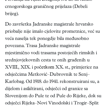
crnogorskoga graničnog prijelaza (Debeli
brijeg).
Do završetka Jadranske magistrale hrvatsko
priobalje nije imalo cjelovite prometnice, već su
veća naselja tek ponegdje bila međusobno
povezana. Trasa Jadranske magistrale
mjestimično vodi trasama postojećih rimskih i
srednjovjekovnih cesta te onih građenih u
XVIII., XIX. i poč
etkom
XX. st., primjerice na
odsječcima Metković–Dubrovnik te Senj–
Karlobag. Od 1918. do 1941. rekonstruirani su, a
dijelom i asfaltirani, odsječci od granice sa
Slovenijom do Pule te od Pule do Rijeke, dok su
odsječci Rijeka–Novi Vinodolski i Trogir–Split