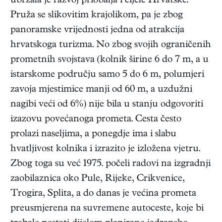
ubrzala je razvoj priobalja i cijele Hrvatske.
Pruža se slikovitim krajolikom, pa je zbog
panoramske vrijednosti jedna od atrakcija
hrvatskoga turizma. No zbog svojih ograničenih
prometnih svojstava (kolnik širine 6 do 7 m, a u
istarskome području samo 5 do 6 m, polumjeri
zavoja mjestimice manji od 60 m, a uzdužni
nagibi veći od 6%) nije bila u stanju odgovoriti
izazovu povećanoga prometa. Cesta često
prolazi naseljima, a ponegdje ima i slabu
hvatljivost kolnika i izrazito je izložena vjetru.
Zbog toga su već 1975. počeli radovi na izgradnji
zaobilaznica oko Pule, Rijeke, Crikvenice,
Trogira, Splita, a do danas je većina prometa
preusmjerena na suvremene autoceste, koje bi