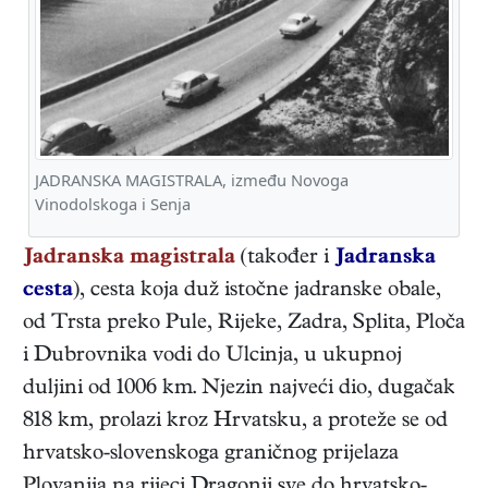
JADRANSKA MAGISTRALA, između Novoga
Vinodolskoga i Senja
Jadranska magistrala
(također i
Jadranska
cesta
), cesta koja duž istočne jadranske obale,
od Trsta preko Pule, Rijeke, Zadra, Splita, Ploča
i Dubrovnika vodi do Ulcinja, u ukupnoj
duljini od 1006 km. Njezin najveći dio, dugačak
818 km, prolazi kroz Hrvatsku, a proteže se od
hrvatsko-slovenskoga graničnog prijelaza
Plovanija na rijeci Dragonji sve do hrvatsko-