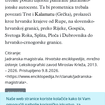
trebale postati dijelom planirane jadransko-
jonske autoceste. Ta bi prometnica trebala
povezati Trst i
Kalamatu
(Grčka), prolazeći
kroz hrvatske krajeve od Rupe, na slovensko-
hrvatskoj granici, preko Rijeke, Gospića,
Svetoga Roka, Splita, Ploča i Dubrovnika do
hrvatsko-crnogorske granice.
Citiranje:
Jadranska magistrala.
Hrvatska enciklopedija
,
mrežno
izdanje.
Leksikografski zavod Miroslav Krleža, 2013.
– 2026. Pristupljeno 9.8.2026.
<https://www.enciklopedija.hr/clanak/jadranska-
magistrala>.
Komentar
Naše web stranice koriste kolačiće kako bi Vam
omogućili najbolje korisničko iskustvo, za