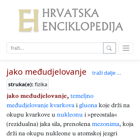
jako međudjelovanje
traži dalje ...
struka(e):
fizika
jako međudjelovanje,
temeljno
međudjelovanje
kvarkova
i
gluona
koje drži na
okupu kvarkove u
nukleonu
i »preostala«
(rezidualna) jaka sila, prenošena
mezonima
, koja
drži na okupu nukleone u atomskoj jezgri