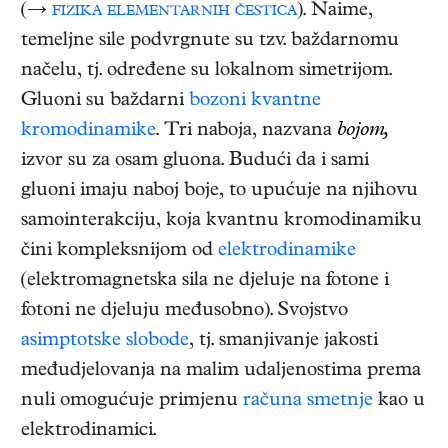
(→
fizika elementarnih čestica
). Naime,
temeljne sile podvrgnute su tzv. baždarnomu
načelu, tj. određene su lokalnom simetrijom.
Gluoni su baždarni
bozoni
kvantne
kromodinamike
. Tri naboja, nazvana
bojom,
izvor su za osam gluona. Budući da i sami
gluoni imaju naboj boje, to upućuje na njihovu
samointerakciju, koja kvantnu kromodinamiku
čini kompleksnijom od
elektrodinamike
(elektromagnetska sila ne djeluje na fotone i
fotoni ne djeluju međusobno). Svojstvo
asimptotske slobode
, tj. smanjivanje jakosti
međudjelovanja na malim udaljenostima prema
nuli omogućuje primjenu
računa smetnje
kao u
elektrodinamici.