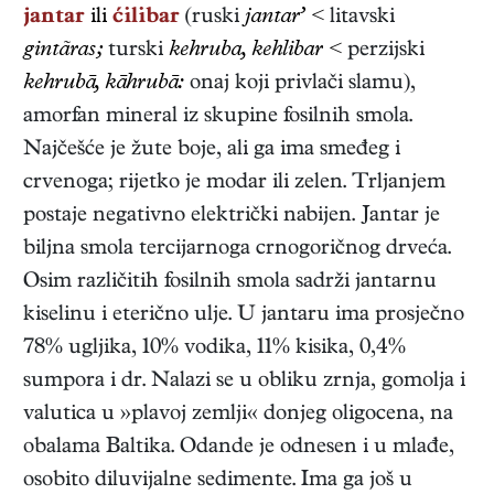
jantar
ili
ćilibar
(ruski
jantar’
<
litavski
gintãras;
turski
kehruba, kehlibar <
perzijski
kehrubā, kāhrubā:
onaj koji privlači slamu),
amorfan mineral iz skupine fosilnih smola.
Najčešće je žute boje, ali ga ima smeđeg i
crvenoga; rijetko je modar ili zelen. Trljanjem
postaje negativno električki nabijen. Jantar je
biljna smola tercijarnoga crnogoričnog drveća.
Osim različitih fosilnih smola sadrži jantarnu
kiselinu i eterično ulje. U jantaru ima prosječno
78% ugljika, 10% vodika, 11% kisika, 0,4%
sumpora i dr. Nalazi se u obliku zrnja, gomolja i
valutica u »plavoj zemlji« donjeg oligocena, na
obalama Baltika. Odande je odnesen i u mlađe,
osobito diluvijalne sedimente. Ima ga još u