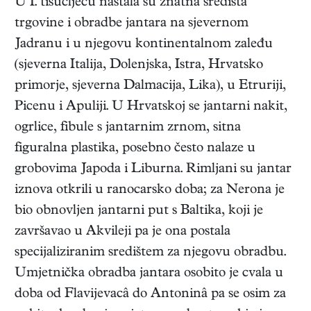
U I. tisućljeću nastala su znatna središta
trgovine i obradbe jantara na sjevernom
Jadranu i u njegovu kontinentalnom zaleđu
(sjeverna Italija, Dolenjska, Istra, Hrvatsko
primorje, sjeverna Dalmacija, Lika), u Etruriji,
Picenu i Apuliji. U Hrvatskoj se jantarni nakit,
ogrlice, fibule s jantarnim zrnom, sitna
figuralna plastika, posebno često nalaze u
grobovima Japoda i Liburna. Rimljani su jantar
iznova otkrili u ranocarsko doba; za Nerona je
bio obnovljen jantarni put s Baltika, koji je
završavao u Akvileji pa je ona postala
specijaliziranim središtem za njegovu obradbu.
Umjetnička obradba jantara osobito je cvala u
doba od Flavijevacâ do Antoninâ pa se osim za