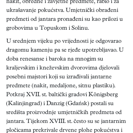
nakit, obredne i zavjetne predmete, rabio i za
ukrašavanje pokućstva. Umjetnički obrađeni
predmeti od jantara pronađeni su kao prilozi u
grobovima u Topuskom i Solinu.
U srednjem vijeku po vrijednosti je odgovarao
dragomu kamenju pa se rjeđe upotrebljavao. U
doba renesanse i baroka na mnogim su
kraljevskim i kneževskim dvorovima djelovali
posebni majstori koji su izrađivali jantarne
predmete (nakit, medaljone, sitnu plastiku).
Potkraj XVII. st. baltički gradovi Königsberg
(Kalinjingrad) i Danzig (Gdańsk) postali su
središta proizvodnje umjetničkih predmeta od
jantara. Tijekom XVIII. st. često su se jantarnim
pločicama prekrivale drvene plohe pokućstva i