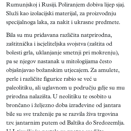
Rumunjskoj i Rusiji. Poliranjem dobiva lijep sjaj.
Služi kao izolacijski materijal, za proizvodnju
specijalnoga laka, za nakit i ukrasne predmete.
Bila su mu pridavana različita natprirodna,
zaštitnička i iscjeliteljska svojstva (zaštita od
bolesti grla, uklanjanje smetnji pri mokrenju),
pa se njegov nastanak u mitologijama često
objašnjavao božanskim utjecajem. Za amulete,
perle i različite figurice rabio se već u
paleolitiku, ali uglavnom u području gdje su mu
prirodna nalazišta. U neolitiku te osobito u
brončano i željezno doba izrađevine od jantara
bile su sve traženije pa se razvila živa trgovina
tzv. jantarnim putem od Baltika do Sredozemlja.