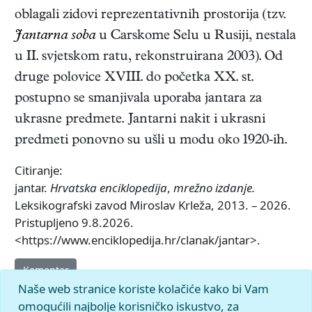
oblagali zidovi reprezentativnih prostorija (tzv.
Jantarna soba
u Carskome Selu u Rusiji, nestala
u II. svjetskom ratu, rekonstruirana 2003). Od
druge polovice XVIII. do početka XX. st.
postupno se smanjivala uporaba jantara za
ukrasne predmete. Jantarni nakit i ukrasni
predmeti ponovno su ušli u modu oko 1920-ih.
Citiranje:
jantar.
Hrvatska enciklopedija
,
mrežno izdanje.
Leksikografski zavod Miroslav Krleža, 2013. – 2026.
Pristupljeno 9.8.2026.
<https://www.enciklopedija.hr/clanak/jantar>.
Komentar
Naše web stranice koriste kolačiće kako bi Vam
omogućili najbolje korisničko iskustvo, za