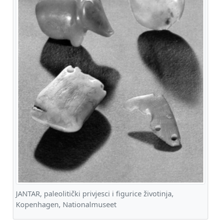
JANTAR, paleolitički privjesci i figurice životinja,
Kopenhagen, Nationalmuseet