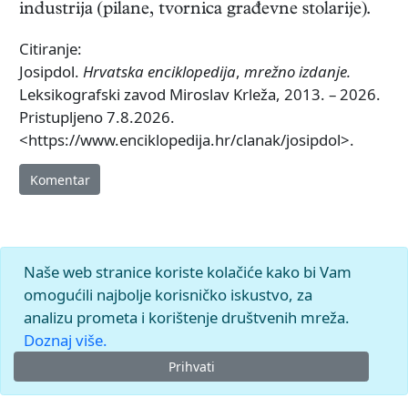
industrija (pilane, tvornica građevne stolarije).
Citiranje:
Josipdol.
Hrvatska enciklopedija
,
mrežno izdanje.
Leksikografski zavod Miroslav Krleža, 2013. – 2026.
Pristupljeno 7.8.2026.
<https://www.enciklopedija.hr/clanak/josipdol>.
Komentar
Naše web stranice koriste kolačiće kako bi Vam
omogućili najbolje korisničko iskustvo, za
analizu prometa i korištenje društvenih mreža.
Doznaj više.
Prihvati
© 2026.
Leksikografski zavod
Miroslav Krleža