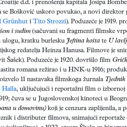
oatije d.d. i prenošenja kapitala Josipa Bombel
ga se Bošković uskoro povukao, a novi direktor
d Grünhut
i
Tito Strozzi
). Poduzeće je 1919. pro
šem i sudim
(sačuvani su fragmenti filmske vrp
u ulogu, kratku burlesku
Jeftina košta
te
U lavl
trijskog redatelja Heinza Hanusa. Filmove je sn
t Šašek). Poduzeće je 1920. dovršilo film
Gričk
lastita romana režirao i u HNK-u 1916; produkci
oizvelo 11 nastavaka filmskoga žurnala
Tjednik
p Halla
, uključujući i reportažni film o izborno
919; čuva se u Jugoslovenskoj kinoteci u Beogr
opana u domovinu)
koji je cenzura zaplijenila, a
znik i distributer filmova, snimajući reportaže