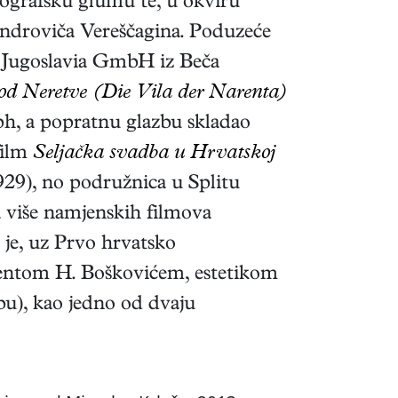
tografsku glumu te, u okviru
androviča Vereščagina. Poduzeće
ća Jugoslavia GmbH iz Beča
od Neretve (Die Vila der Narenta)
ph, a popratnu glazbu skladao
film
Seljačka svadba u Hrvatskoj
 1929), no podružnica u Splitu
ra više namjenskih filmova
 je, uz Prvo hrvatsko
centom H. Boškovićem, estetikom
u), kao jedno od dvaju