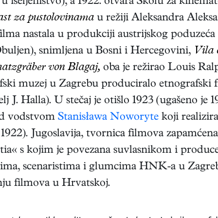
 iseljeništvo), a 1922. otvara Školu za kinema
ast za pustolovinama
u režiji Aleksandra Aleks
na filma nastala u produkciji austrijskog poduze
buljen), snimljena u Bosni i Hercegovini,
Vila 
atzgräber von Blagaj,
oba je režirao Louis Ral
afski muzej u Zagrebu produciralo etnografski 
elj J. Halla). U stečaj je otišlo 1923 (ugašeno je
pod vodstvom
Stanisława Noworyte
koji realizi
1922). Jugoslavija, tvornica filmova zapamćena
ia« s kojim je povezana suvlasnikom i produ
ljima, scenaristima i glumcima HNK-a u Zagreb
ju filmova u Hrvatskoj.