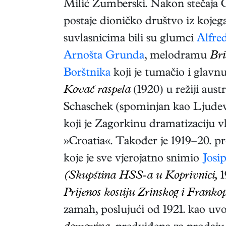
Milić Žumberski. Nakon stečaja Cr
postaje dioničko društvo iz koje
suvlasnicima bili su glumci
Alfre
Arnošta Grunda
, melodramu
Bri
Borštnika
koji je tumačio i glavn
Kovač raspela
(1920) u režiji aus
Schaschek (spominjan kao Ljudevi
koji je Zagorkinu dramatizaciju v
»Croatia«. Također je 1919–20. pr
koje je sve vjerojatno snimio
Josi
(Skupština HSS-a u Koprivnici,
1
Prijenos kostiju Zrinskog i Frank
zamah, poslujući od 1921. kao uvo