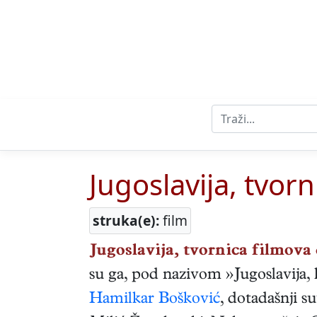
Jugoslavija, tvorn
struka(e):
film
Jugoslavija, tvornica filmova 
su ga, pod nazivom »Jugoslavija,
Hamilkar Bošković
, dotadašnji s