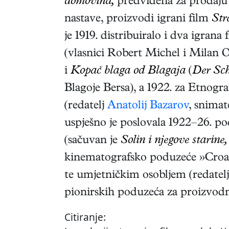
domovina,
predviđena za prodaju u
nastave, proizvodi igrani film
Str
je 1919. distribuiralo i dva igra
(vlasnici Robert Michel i Milan O
i
Kopač blaga od Blagaja
(
Der Sch
Blagoje Bersa), a 1922. za Etnogr
(redatelj
Anatolij Bazarov
, snimat
uspješno je poslovala 1922–26. 
(sačuvan je
Solin i njegove starine,
kinematografsko poduzeće »Croat
te umjetničkim osobljem (redate
pionirskih poduzeća za proizvodn
Citiranje: