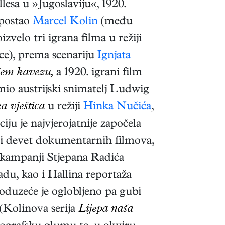
lesa u »Jugoslaviju«, 1920.
 postao
Marcel Kolin
(među
izvelo tri igrana filma u režiji
ce), prema scenariju
Ignjata
jem kavezu,
a 1920. igrani film
imio austrijski snimatelj Ludwig
a vještica
u režiji
Hinka Nučića
,
ju je najvjerojatnije započela
i devet dokumentarnih filmova,
j kampanji Stjepana Radića
adu, kao i Hallina reportaža
 poduzeće je oglobljeno pa gubi
 (Kolinova serija
Lijepa naša