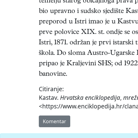
temelju starog običajnoga prava po
bio upravno i sudsko sjedište Kas
preporod u Istri imao je u Kastvu 
prve polovice XIX. st. ondje se os
Istri, 1871. održan je prvi istarsk
škola. Do sloma Austro-Ugarske K
pripao je Kraljevini SHS; od 1922.
banovine.
Citiranje:
Kastav.
Hrvatska enciklopedija
,
mrežn
<https://www.enciklopedija.hr/clan
Komentar