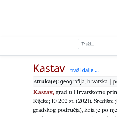
Kastav
traži dalje ...
struka(e):
geografija, hrvatska | p
Kastav,
grad u Hrvatskome prim
Rijeke; 10 202 st. (2021). Središte
gradskog područja), koja je po nj