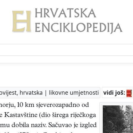
ovijest, hrvatska | likovne umjetnosti
vidi još:
orju, 10 km sjeverozapadno od
 je Kastavštine (dio širega riječkoga
emu dobila naziv. Sačuvao je izgled