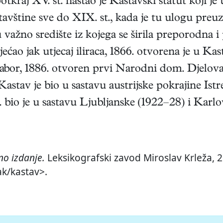
tkraj XV. st. nastao je Kastavski statut koji je
tavštine sve do XIX. st., kada je tu ulogu preu
važno središte iz kojega se širila preporodna i 
jećao jak utjecaj iliraca, 1866. otvorena je u Ka
i tabor, 1886. otvoren prvi Narodni dom. Djeloval
astav je bio u sastavu austrijske pokrajine Is
 bio je u sastavu Ljubljanske (1922–28) i Karlo
o izdanje.
Leksikografski zavod Miroslav Krleža, 2
ak/kastav>.