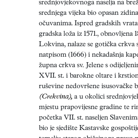
srednjovjekovnoga naselja na bre
srednjega vijeka bio opasan zidin
očuvanima. Ispred gradskih vrata 
gradska loža iz 1571., obnovljena
Lokvina, nalaze se gotička crkva sv
natpisom (1666) i nekadašnja kap
župna crkva sv. Jelene s odijelje
XVII. st. i barokne oltare i krstio
ruševine nedovršene isusovačke ba
(Crekvina),
a u okolici srednjovje
mjestu prapovijesne gradine te ri
početka VII. st. naseljen Slaveni
bio je sjedište Kastavske gospošt