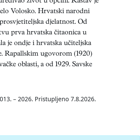
 uređivao život u općini. Kastav je
zelo Volosko. Hrvatski narodni
prosvjetiteljska djelatnost. Od
stvu prva hrvatska čitaonica u
a je ondje i hrvatska učiteljska
tre. Rapallskim ugovorom (1920)
vačke oblasti, a od 1929. Savske
013. – 2026. Pristupljeno 7.8.2026.