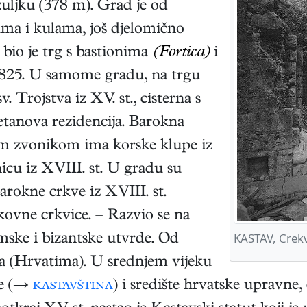
žuljku (378 m). Grad je od
ama i kulama, još djelomično
bio je trg s bastionima
(Fortica)
i
 1825. U samome gradu, na trgu
. Trojstva iz XV. st., cisterna s
etanova rezidencija. Barokna
nim zvonikom ima korske klupe iz
nicu iz XVIII. st. U gradu su
rokne crkve iz XVIII. st.
kovne crkvice. – Razvio se na
KASTAV, Crekvi
mske i bizantske utvrde. Od
ma (Hrvatima). U srednjem vijeku
ije (→
kastavština
) i središte hrvatske upravne,