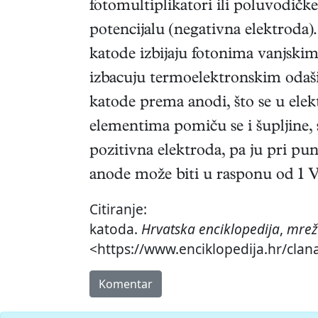
fotomultiplikatori ili poluvodičk
potencijalu (negativna elektroda).
katode izbijaju fotonima vanjski
izbacuju termoelektronskim odaši
katode prema anodi, što se u ele
elementima pomiču se i šupljine,
pozitivna elektroda, pa ju pri pu
anode može biti u rasponu od 1 V 
Citiranje:
katoda.
Hrvatska enciklopedija
,
mrež
<https://www.enciklopedija.hr/clan
Komentar