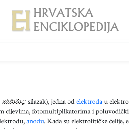
.
ϰάϑοδος:
silazak), jedna od
elektroda
u elektro
m cijevima, fotomultiplikatorima i poluvodički
elektrodu,
anodu
. Kada su elektrolitičke ćelije, 