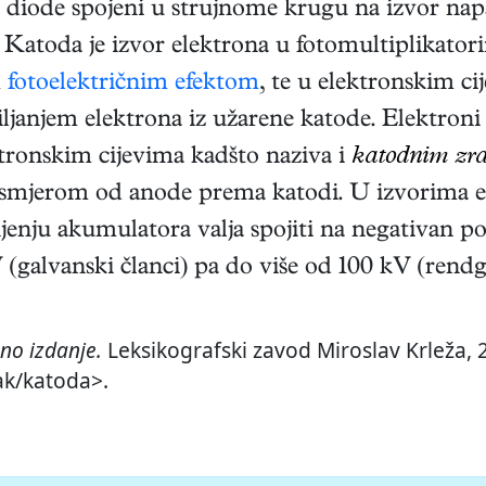
e diode spojeni u strujnome krugu na izvor nap
 Katoda je izvor elektrona u fotomultiplikatori
m
fotoelektričnim efektom
, te u elektronskim ci
ljanjem elektrona iz užarene katode. Elektroni
ktronskim cijevima kadšto naziva i
katodnim zr
 smjerom od anode prema katodi. U izvorima ele
njenju akumulatora valja spojiti na negativan 
(galvanski članci) pa do više od 100 kV (rendge
no izdanje.
Leksikografski zavod Miroslav Krleža, 2
ak/katoda>.