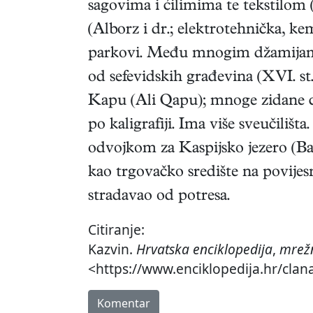
sagovima i ćilimima te tekstilom 
(Alborz i dr.; elektrotehnička, ke
parkovi. Među mnogim džamijama i
od sefevidskih građevina (XVI. st.
Kapu (Ali Qapu); mnoge zidane ci
po kaligrafiji. Ima više sveučilišt
odvojkom za Kaspijsko jezero (Ban
kao trgovačko središte na povij
stradavao od potresa.
Citiranje:
Kazvin.
Hrvatska enciklopedija
,
mrežn
<https://www.enciklopedija.hr/clan
Komentar