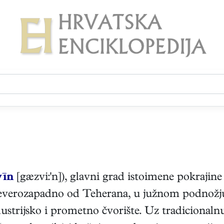
vīn
[gæzvi:'n]), glavni grad istoimene pokrajin
 sjeverozapadno od Teherana, u južnom podnož
ustrijsko i prometno čvorište. Uz tradicionaln