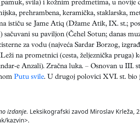
(pamuk, svila) i kožnim predmetima, u novije do
mijska, prehrambena, keramička, staklarska, met
stiču se Jame Atiq (Džame Atik, IX. st.; posli
) sačuvani su paviljon (Čehel Sotun; danas muzej
sterne za vodu (najveća Sardar Borzog, izgrađ
a. Leži na prometnici (cesta, željeznička pruga) 
dar-e Anzali). Zračna luka. – Osnovan u III. s
esnom
Putu svile
. U drugoj polovici XVI. st. bio 
o izdanje.
Leksikografski zavod Miroslav Krleža, 2
ak/kazvin>.