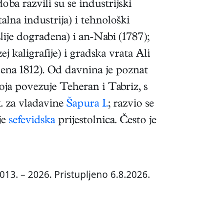
ba razvili su se industrijski
alna industrija) i tehnološki
je dograđena) i an-Nabi (1787);
 kaligrafije) i gradska vrata Ali
ena 1812). Od davnina je poznat
koja povezuje Teheran i Tabriz, s
t. za vladavine
Šapura I.
; razvio se
je
sefevidska
prijestolnica. Često je
013. – 2026. Pristupljeno 6.8.2026.