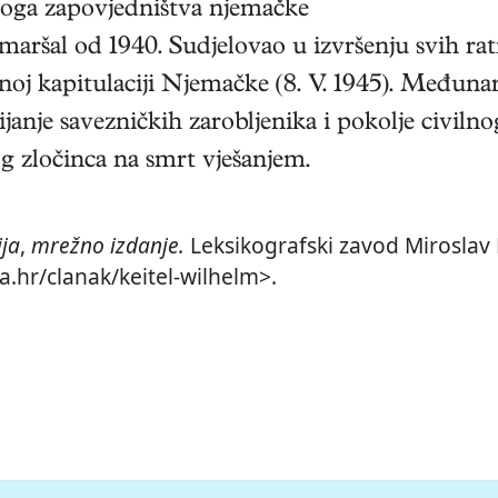
noga zapovjedništva njemačke
ldmaršal od 1940. Sudjelovao u izvršenju svih ra
etnoj kapitulaciji Njemačke (8. V. 1945). Među
janje savezničkih zarobljenika i pokolje civil
og zločinca na smrt vješanjem.
ija
,
mrežno izdanje.
Leksikografski zavod Miroslav K
a.hr/clanak/keitel-wilhelm>.