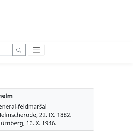
lhelm
eneral-feldmaršal
elmscherode, 22. IX. 1882.
ürnberg, 16. X. 1946.