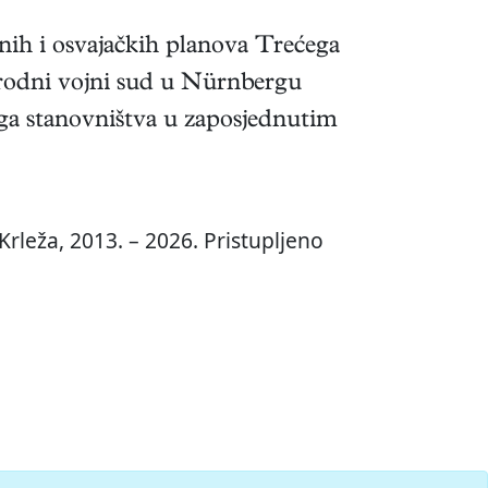
tnih i osvajačkih planova Trećega
narodni vojni sud u Nürnbergu
noga stanovništva u zaposjednutim
rleža, 2013. – 2026. Pristupljeno