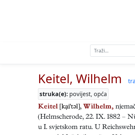
Keitel, Wilhelm
tra
struka(e):
povijest, opća
Keitel
[kại'təl],
Wilhelm,
njemač
(
Helmscherode
,
22. IX. 1882
–
Nü
u I. svjetskom ratu. U Reichswehru