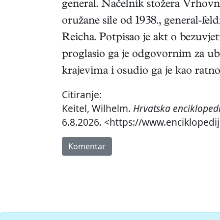
general. Načelnik stožera Vrhov
oružane sile od 1938., general-fe
Reicha. Potpisao je akt o bezuvj
proglasio ga je odgovornim za ubi
krajevima i osudio ga je kao ratn
Citiranje:
Keitel, Wilhelm.
Hrvatska encikloped
6.8.2026. <https://www.enciklopedij
Komentar