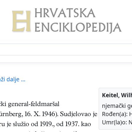
ži dalje ...
Keitel, Wi
ki
general-feldmaršal
njemački g
Rođen(a): H
rnberg
,
16. X. 1946
). Sudjelovao je
Umr(la)o: N
 je služio od 1919., od 1937. kao