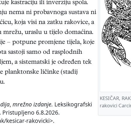
je kastraciju ili inverziju spola.
nju nema ni probavnoga sustava ni
icu, koja visi na zatku rakovice, a
u mrežu, uraslu u tijelo domaćina.
je – potpune promjene tijela, koje
ta sastoji samo od rasplodnih
jem, a sistematski je određen tek
 planktonske ličinke (stadij
u.
KESIČAR, RAKO
dija
,
mrežno izdanje.
Leksikografski
rakovici Carc
 Pristupljeno 6.8.2026.
k/kesicar-rakovicki>.