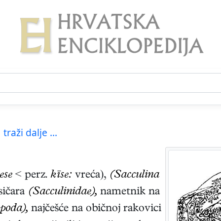
traži dalje ...
ese
< perz.
kīse:
vreća),
(Sacculina
esičara
(Sacculinidae),
nametnik na
poda),
najčešće na običnoj rakovici