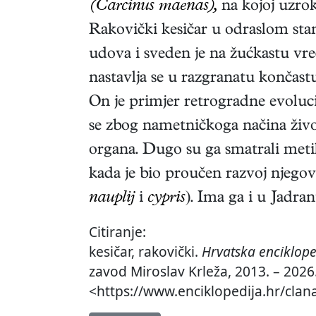
(Carcinus maenas),
na kojoj uzroku
Rakovički kesičar u odraslom sta
udova i sveden je na žućkastu vreć
nastavlja se u razgranatu končast
On je primjer retrogradne evoluci
se zbog nametničkoga načina živo
organa. Dugo su ga smatrali metil
kada je bio proučen razvoj njegove
nauplij
i
cypris
). Ima ga i u Jadran
Citiranje:
kesičar, rakovički.
Hrvatska enciklope
zavod Miroslav Krleža, 2013. – 2026.
<https://www.enciklopedija.hr/clana