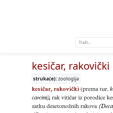
kesičar, rakovički
struka(e):
zoologija
kesičar, rakovički
(prema tur.
k
carcini),
rak vitičar iz porodice k
zatku desetonožnih rakova
(Deca