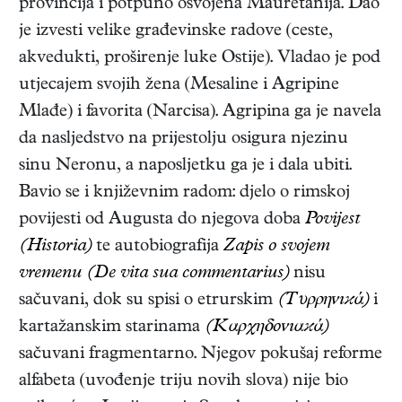
provincija i potpuno osvojena Mauretanija. Dao
je izvesti velike građevinske radove (ceste,
akvedukti, proširenje luke Ostije). Vladao je pod
utjecajem svojih žena (Mesaline i Agripine
Mlađe) i favorita (Narcisa). Agripina ga je navela
da nasljedstvo na prijestolju osigura njezinu
sinu Neronu, a naposljetku ga je i dala ubiti.
Bavio se i književnim radom: djelo o rimskoj
povijesti od Augusta do njegova doba
Povijest
(Historia)
te autobiografija
Zapis o svojem
vremenu (De vita sua commentarius)
nisu
sačuvani, dok su spisi o etrurskim
(Τυρρηνıϰά)
i
kartažanskim starinama
(Καρχηδονıαϰά)
sačuvani fragmentarno. Njegov pokušaj reforme
alfabeta (uvođenje triju novih slova) nije bio