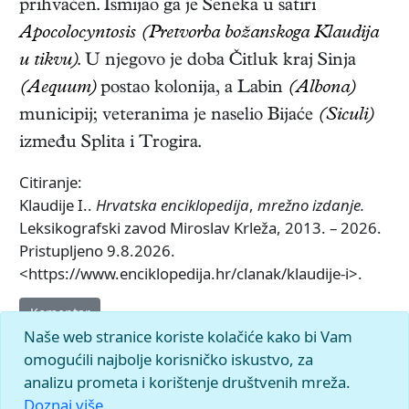
prihvaćen. Ismijao ga je Seneka u satiri
Apocolocyntosis (Pretvorba božanskoga Klaudija
u tikvu)
. U njegovo je doba Čitluk kraj Sinja
(Aequum)
postao kolonija, a Labin
(Albona)
municipij; veteranima je naselio Bijaće
(Siculi)
između Splita i Trogira.
Citiranje:
Klaudije I..
Hrvatska enciklopedija
,
mrežno izdanje.
Leksikografski zavod Miroslav Krleža, 2013. – 2026.
Pristupljeno 9.8.2026.
<https://www.enciklopedija.hr/clanak/klaudije-i>.
Komentar
Naše web stranice koriste kolačiće kako bi Vam
omogućili najbolje korisničko iskustvo, za
analizu prometa i korištenje društvenih mreža.
Doznaj više.