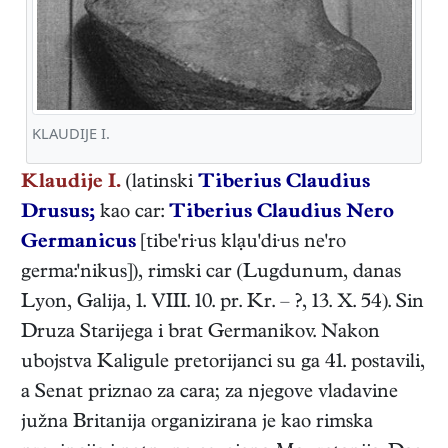
KLAUDIJE I.
Klaudije I.
(latinski
Tiberius Claudius
Drusus;
kao car:
Tiberius Claudius Nero
Germanicus
[tibe'ri·us klạu'di·us ne'ro
germa:'nikus]),
rimski
car
(
Lugdunum, danas
Lyon, Galija
,
1. VIII. 10. pr. Kr.
–
?
,
13. X. 54
). Sin
Druza Starijega i brat Germanikov. Nakon
ubojstva Kaligule pretorijanci su ga 41. postavili,
a Senat priznao za cara; za njegove vladavine
južna Britanija organizirana je kao rimska