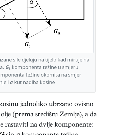
ane sile djeluju na tijelo kad miruje na
na,
G
komponenta težine u smjeru
t
mponenta težine okomita na smjer
nje i
α
kut nagiba kosine
iz kosinu jednoliko ubrzano ovisno
dolje (prema središtu Zemlje), a da
že rastaviti na dvije komponente: