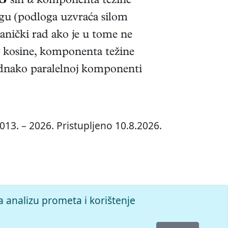
G
sin
α
komponenta težine
gu (podloga uzvraća silom
anički rad ako je u tome ne
giba kosine, komponenta težine
 jednako paralelnoj komponenti
013. – 2026. Pristupljeno 10.8.2026.
a analizu prometa i korištenje