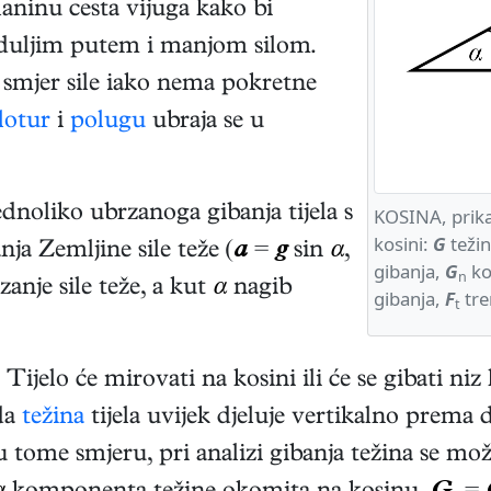
laninu cesta vijuga kako bi
 duljim putem i manjom silom.
i smjer sile iako nema pokretne
lotur
i
polugu
ubraja se u
ednoliko ubrzanoga gibanja tijela s
KOSINA, prikaz
kosini:
G
teži
ja Zemljine sile teže (
a
=
g
sin
α
,
gibanja,
G
ko
n
anje sile teže, a kut
α
nagib
gibanja,
F
tre
t
Tijelo će mirovati na kosini ili će se gibati n
da
težina
tijela uvijek djeluje vertikalno prema 
 u tome smjeru, pri analizi gibanja težina se mo