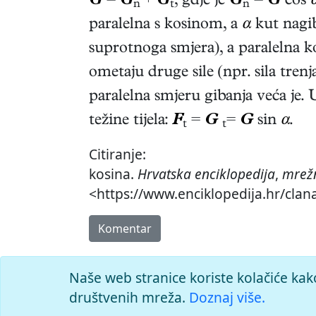
G
=
G
+
G
, gdje je
G
=
G
cos
n
t
n
paralelna s kosinom, a
α
kut nagi
suprotnoga smjera), a paralelna k
ometaju druge sile (npr. sila trenj
paralelna smjeru gibanja veća je. 
težine tijela:
F
=
G
=
G
sin
α
.
t
t
Citiranje:
kosina.
Hrvatska enciklopedija
,
mrežn
<https://www.enciklopedija.hr/clan
Komentar
Naše web stranice koriste kolačiće kak
društvenih mreža.
Doznaj više.