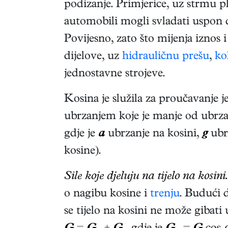
podizanje. Primjerice, uz strmu p
automobili mogli svladati uspon
Povijesno, zato što mijenja iznos 
dijelove, uz
hidrauličnu prešu
,
ko
jednostavne strojeve.
Kosina je služila za proučavanje j
ubrzanjem koje je manje od ubrzan
gdje je
a
ubrzanje na kosini,
g
ubrz
kosine).
Sile koje djeluju na tijelo na kosini.
o nagibu kosine i
trenju
. Budući 
se tijelo na kosini ne može gibati