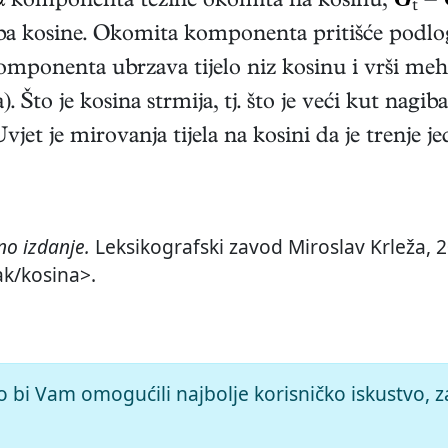
α
komponenta težine okomita na kosinu,
G
=
t
ba kosine. Okomita komponenta pritišće podlo
omponenta ubrzava tijelo niz kosinu i vrši meh
a). Što je kosina strmija, tj. što je veći kut na
Uvjet je mirovanja tijela na kosini da je trenje
o izdanje.
Leksikografski zavod Miroslav Krleža, 2
ak/kosina>.
o bi Vam omogućili najbolje korisničko iskustvo, z