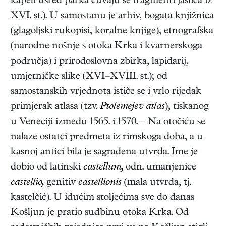
kapeli usred parka čuvaju se fragmenti jaslica iz
XVI. st.). U samostanu je arhiv, bogata knjižnica
(glagoljski rukopisi, koralne knjige), etnografska
(narodne nošnje s otoka Krka i kvarnerskoga
područja) i prirodoslovna zbirka, lapidarij,
umjetničke slike (XVI–XVIII. st.); od
samostanskih vrjednota ističe se i vrlo rijedak
primjerak atlasa (tzv.
Ptolemejev atlas
), tiskanog
u Veneciji između 1565. i 1570. – Na otočiću se
nalaze ostatci predmeta iz rimskoga doba, a u
kasnoj antici bila je sagrađena utvrda. Ime je
dobio od latinski
castellum,
odn. umanjenice
castellio,
genitiv
castellionis
(mala utvrda, tj.
kastelčić). U idućim stoljećima sve do danas
Košljun je pratio sudbinu otoka Krka. Od