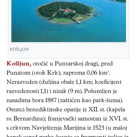
KOŠLJUN
Košljun,
otočić u Puntarskoj dragi, pred
Punatom (otok Krk); zaprema 0,06 km².
Nerazveden (duljina obale 1,1 km; koeficijent
razvedenosti 1,1) i nizak (9 m). Pošumljen je
nasadima bora 1887 (zaštićen kao park-šuma).
Ostatci benediktinske opatije iz XII. st. (kapela
sv. Bernardina); franjevački samostan iz XVI. st.
s crkvom Navještenja Marijina iz 1523 (u maloj