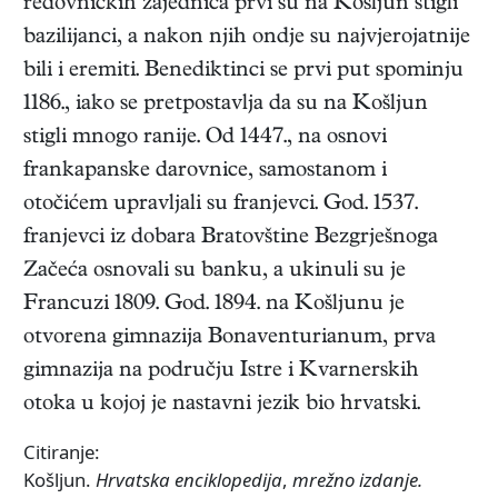
redovničkih zajednica prvi su na Košljun stigli
bazilijanci, a nakon njih ondje su najvjerojatnije
bili i eremiti. Benediktinci se prvi put spominju
1186., iako se pretpostavlja da su na Košljun
stigli mnogo ranije. Od 1447., na osnovi
frankapanske darovnice, samostanom i
otočićem upravljali su franjevci. God. 1537.
franjevci iz dobara Bratovštine Bezgrješnoga
Začeća osnovali su banku, a ukinuli su je
Francuzi 1809. God. 1894. na Košljunu je
otvorena gimnazija Bonaventurianum, prva
gimnazija na području Istre i Kvarnerskih
otoka u kojoj je nastavni jezik bio hrvatski.
Citiranje:
Košljun.
Hrvatska enciklopedija
,
mrežno izdanje.