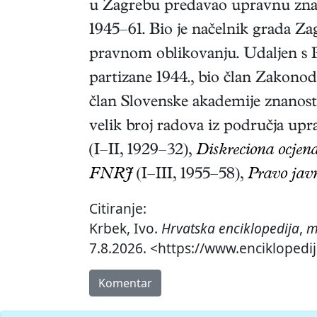
u Zagrebu predavao upravnu znan
1945–61. Bio je načelnik grada Z
pravnom oblikovanju. Udaljen s Pr
partizane 1944., bio član Zakono
član Slovenske akademije znanosti
velik broj radova iz područja upr
(I–II, 1929–32),
Diskreciona ocjen
FNRJ
(I–III, 1955–58),
Pravo jav
Citiranje:
Krbek, Ivo.
Hrvatska enciklopedija
,
m
7.8.2026. <https://www.enciklopedij
Komentar