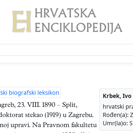
ski biografski leksikon
Krbek, Ivo
agreb
,
23. VIII. 1890
–
Split
,
hrvatski pr
Rođen(a): Z
i doktorat stekao (1919) u Zagrebu.
Umr(la)o: Sp
avnoj upravi. Na Pravnom fakultetu