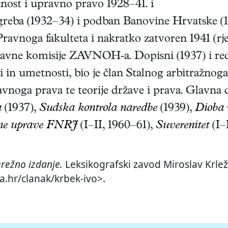
ost i upravno pravo 1928–41. i
agreba (1932–34) i podban Banovine Hrvatske (1
avnoga fakulteta i nakratko zatvoren 1941 (rje
davne komisije ZAVNOH-a. Dopisni (1937) i red
 in umetnosti, bio je član Stalnog arbitražnog
avnoga prava te teorije države i prava. Glavna d
a
(1937),
Sudska kontrola naredbe
(1939),
Dioba 
ne uprave FNRJ
(I–II, 1960–61),
Suverenitet
(I–
režno izdanje.
Leksikografski zavod Miroslav Krlež
a.hr/clanak/krbek-ivo>.