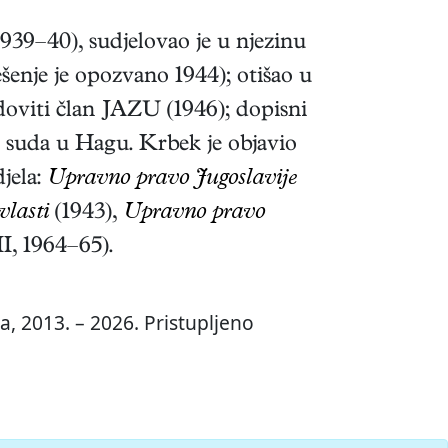
939–40), sudjelovao je u njezinu
šenje je opozvano 1944); otišao u
oviti član JAZU (1946); dopisni
a suda u Hagu. Krbek je objavio
jela:
Upravno pravo Jugoslavije
vlasti
(1943),
Upravno pravo
II, 1964–65)
.
a, 2013. – 2026. Pristupljeno