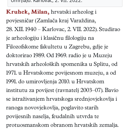
Umr(la)o: Karlovac, 2. VII. 2022.
Kruhek, Milan,
hrvatski
arheolog i
povjesničar
(
Zamlača kraj Varaždina
,
28. XII. 1940
–
Karlovac
,
2. VII. 2022
). Studirao
je arheologiju i klasičnu filologiju na
Filozofskome fakultetu u Zagrebu, gdje je
doktorirao 1989. Od 1969. radio je u Muzeju
hrvatskih arheoloških spomenika u Splitu, od
1971. u Hrvatskome povijesnom muzeju, a od
1991. do umirovljenja 2010. u Hrvatskom
institutu za povijest (ravnatelj 2003–07). Bavio
se istraživanjem hrvatskoga srednjovjekovlja i
ranoga novovjekovlja, poglavito starih
povijesnih naselja, feudalnih utvrda te
protuosmanskom obranom hrvatskih zemalja.