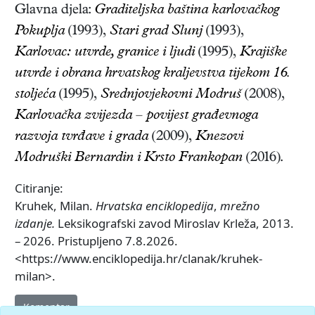
Glavna djela:
Graditeljska baština karlovačkog
Pokuplja
(1993),
Stari grad Slunj
(1993),
Karlovac: utvrde, granice i ljudi
(1995),
Krajiške
utvrde i obrana hrvatskog kraljevstva tijekom 16.
stoljeća
(1995),
Srednjovjekovni Modruš
(2008),
Karlovačka zvijezda – povijest građevnoga
razvoja tvrđave i grada
(2009),
Knezovi
Modruški Bernardin i Krsto Frankopan
(2016)
.
Citiranje:
Kruhek, Milan.
Hrvatska enciklopedija
,
mrežno
izdanje.
Leksikografski zavod Miroslav Krleža, 2013.
– 2026. Pristupljeno 7.8.2026.
<https://www.enciklopedija.hr/clanak/kruhek-
milan>.
Komentar