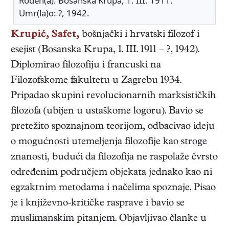
Rođen(a): Bosanska Krupa, 1. III. 1911.
Umr(la)o: ?, 1942.
Krupić, Safet,
bošnjački i hrvatski
filozof i
esejist
(
Bosanska Krupa
,
1. III. 1911
–
?
,
1942
).
Diplomirao filozofiju i francuski na
Filozofskome fakultetu u Zagrebu 1934.
Pripadao skupini revolucionarnih marksističkih
filozofa (ubijen u ustaškome logoru). Bavio se
pretežito spoznajnom teorijom, odbacivao ideju
o mogućnosti utemeljenja filozofije kao stroge
znanosti, budući da filozofija ne raspolaže čvrsto
određenim područjem objekata jednako kao ni
egzaktnim metodama i načelima spoznaje. Pisao
je i književno-kritičke rasprave i bavio se
muslimanskim pitanjem. Objavljivao članke u