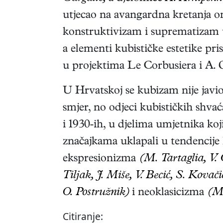
utjecao na avangardna kretanja 
konstruktivizam i suprematizam u
a elementi kubističke estetike pri
u projektima Le Corbusiera i A. 
U Hrvatskoj se kubizam nije javi
smjer, no odjeci kubističkih shvać
i 1930-ih, u djelima umjetnika ko
značajkama uklapali u tendencij
ekspresionizma
(M. Tartaglia, V. 
Tiljak, J. Miše, V. Becić, S. Kovač
O. Postružnik)
i neoklasicizma
(M.
Citiranje: