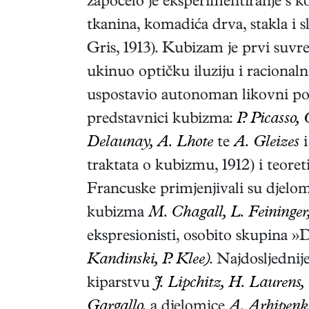
započelo je eksperimentiranje s k
tkanina, komadića drva, stakla i sl
Gris, 1913). Kubizam je prvi suvre
ukinuo optičku iluziju i raciona
uspostavio autonoman likovni por
predstavnici kubizma:
P. Picasso, 
Delaunay, A. Lhote
te
A. Gleizes
i
traktata o kubizmu, 1912) i teore
Francuske primjenjivali su djel
kubizma
M. Chagall, L. Feininger
ekspresionisti, osobito skupina 
Kandinski, P. Klee)
. Najdosljednij
kiparstvu
J. Lipchitz, H. Laurens
Gargallo,
a djelomice
A. Arhipenk