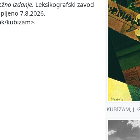
žno izdanje.
Leksikografski zavod
upljeno 7.8.2026.
nak/kubizam>.
KUBIZAM, J. G