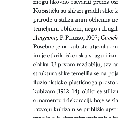
mogu likovno ostvariti prema os
Kubistički su slikari gradili slike 
prirode u stiliziranim oblicima n
temeljnim oblikom, nego i drugih 
Avignona,
P. Picasso, 1907;
Čovjek
Posebno je na kubiste utjecala crna
im je otkrila iskonsku snagu i izr
oblika. U prvom razdoblju, tzv. 
struktura slike temeljila se na poj
iluzionističko-plastičnoga prostora.
kubizam (1912–14): oblici se stilizi
ornamentu i dekoraciji, boje se sl
razvoju kubizam se približio apst