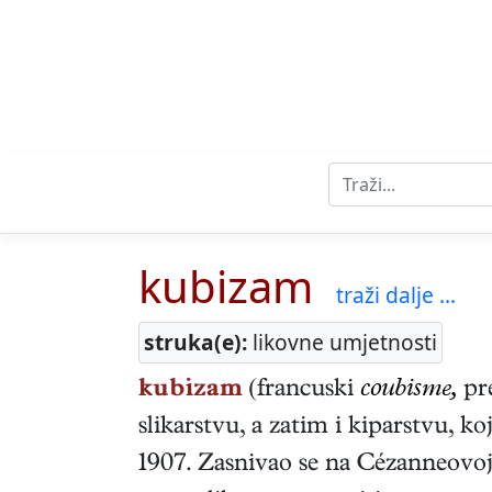
kubizam
traži dalje ...
struka(e):
likovne umjetnosti
kubizam
(francuski
coubisme,
pr
slikarstvu, a zatim i kiparstvu, k
1907. Zasnivao se na Cézanneovoj p