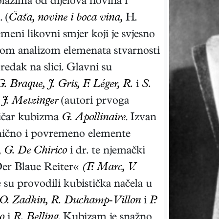
olažima od dijelova novina i
. (
Čaša, novine i boca vina,
H.
meni likovni smjer koji je svjesno
lnom analizom elemenata stvarnosti
edak na slici. Glavni su
G. Braque, J. Gris, F. Léger, R.
i
S.
J. Metzinger
(autori prvoga
tičar kubizma
G. Apollinaire
. Izvan
omično i povremeno elemente
, G. De Chirico
i dr. te njemački
»Der Blaue Reiter«
(F. Marc, V.
e su provodili kubistička načela u
, O. Zadkin, R. Duchamp-Villon
i
P.
o
i
R. Belling
. Kubizam je snažno