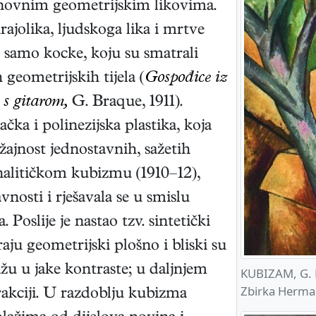
novnim geometrijskim likovima.
krajolika, ljudskoga lika i mrtve
e samo kocke, koju su smatrali
geometrijskih tijela (
Gospođice iz
 s gitarom,
G. Braque, 1911).
čka i polinezijska plastika, koja
ažajnost jednostavnih, sažetih
analitičkom kubizmu (1910–12),
avnosti i rješavala se u smislu
 Poslije je nastao tzv. sintetički
raju geometrijski plošno i bliski su
ažu u jake kontraste; u daljnjem
KUBIZAM, G. B
Zbirka Herma
rakciji. U razdoblju kubizma