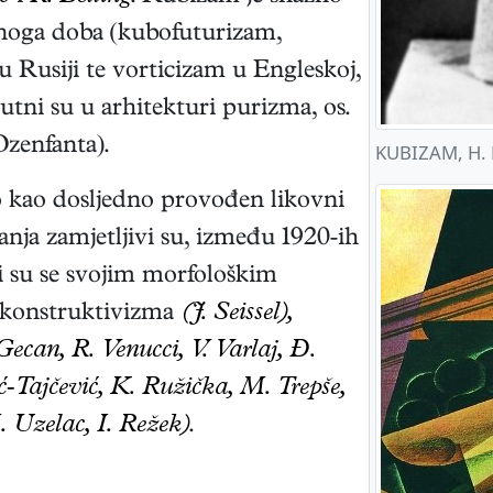
onoga doba (kubofuturizam,
 Rusiji te vorticizam u Engleskoj,
sutni su u arhitekturi purizma, os.
Ozenfanta).
KUBIZAM, H. 
o kao dosljedno provođen likovni
anja zamjetljivi su, između 1920-ih
ji su se svojim morfološkim
e konstruktivizma
(J. Seissel),
Gecan, R. Venucci, V. Varlaj, Đ.
ić-Tajčević, K. Ružička, M. Trepše,
 Uzelac, I. Režek)
.