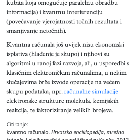
kubita koja omogućuje paralelnu obradbu
informacija) i kvantnu interferenciju
(povećavanje vjerojatnosti točnih rezultata i
smanjivanje netočnih).
Kvantna računala još uvijek nisu ekonomski
isplativa (hlađenje je skupo) i njihovi su
algoritmi u ranoj fazi razvoja, ali, u usporedbi s
klasičnim elektroničkim računalima, u nekim
slučajevima brže izvode operacije na većem
skupu podataka, npr.
računalne simulacije
elektronske strukture molekula, kemijskih
reakcija, te faktoriziranje velikih brojeva.
Citiranje:
kvantno računalo.
Hrvatska enciklopedija
,
mrežno
izdanje.
Leksikografski zavod Miroslav Krleža, 2013.