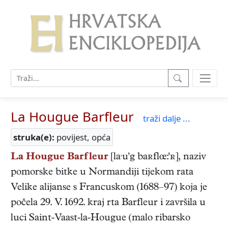
La Hougue Barfleur
traži dalje ...
struka(e):
povijest, opća
La Hougue
Barfleu
r
[la·u'g baʀflœ:'ʀ], naziv
pomorske bitke u Normandiji tijekom rata
Velike alijanse s Francuskom (1688–97) koja je
počela 29. V. 1692. kraj rta Barfleur i završila u
luci Saint-Vaast-la-Hougue (malo ribarsko