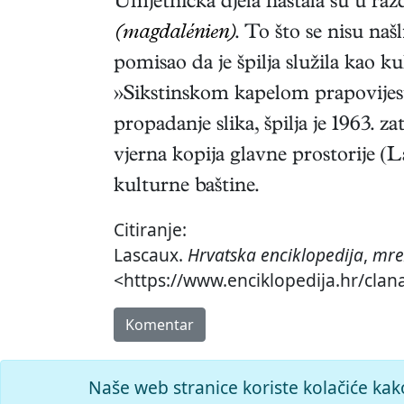
Umjetnička djela nastala su u ra
(magdalénien)
. To što se nisu naš
pomisao da je špilja služila kao ku
»Sikstinskom kapelom prapovijesti
propadanje slika, špilja je 1963. za
vjerna kopija glavne prostorije (L
kulturne baštine.
Citiranje:
Lascaux.
Hrvatska enciklopedija
,
mre
<https://www.enciklopedija.hr/clan
Komentar
Naše web stranice koriste kolačiće kak