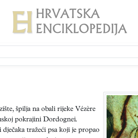
ište, špilja na obali rijeke Vézère
skoj pokrajini Dordognei.
i dječaka tražeći psa koji je propao