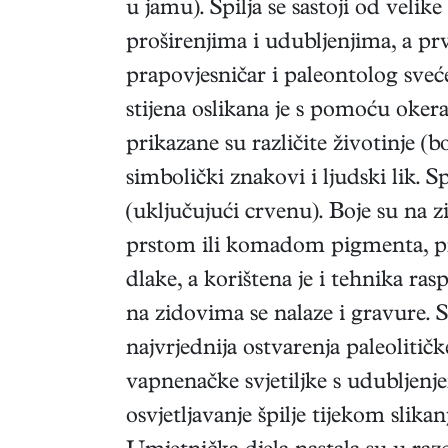
u jamu). Špilja se sastoji od velike
proširenjima i udubljenjima, a prvi
prapovjesničar i paleontolog sveć
stijena oslikana je s pomoću okera
prikazane su različite životinje (bo
simbolički znakovi i ljudski lik. 
(uključujući crvenu). Boje su na z
prstom ili komadom pigmenta, pr
dlake, a korištena je i tehnika ra
na zidovima se nalaze i gravure. S
najvrjednija ostvarenja paleolitič
vapnenačke svjetiljke s udubljenjem
osvjetljavanje špilje tijekom slikanj