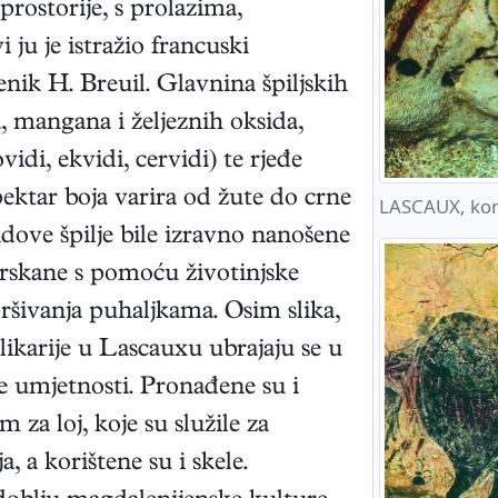
 prostorije, s prolazima,
 ju je istražio francuski
enik H. Breuil. Glavnina špiljskih
, mangana i željeznih oksida,
vidi, ekvidi, cervidi) te rjeđe
Spektar boja varira od žute do crne
LASCAUX, kon
idove špilje bile izravno nanošene
skane s pomoću životinjske
spršivanja puhaljkama. Osim slika,
likarije u Lascauxu ubrajaju se u
ke umjetnosti. Pronađene su i
 za loj, koje su služile za
a, a korištene su i skele.