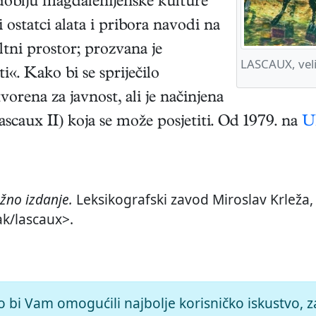
zdoblju magdalenijenske kulture
li ostatci alata i pribora navodi na
ltni prostor; prozvana je
LASCAUX, veli
«. Kako bi se spriječilo
tvorena za javnost, ali je načinjena
ascaux II) koja se može posjetiti. Od 1979. na
U
žno izdanje.
Leksikografski zavod Miroslav Krleža, 
ak/lascaux>.
o bi Vam omogućili najbolje korisničko iskustvo, z