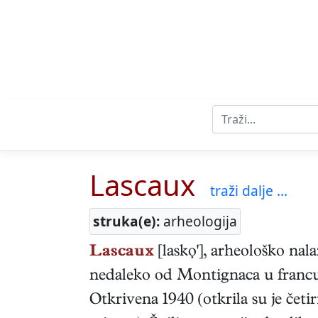
Lascaux
traži dalje ...
struka(e):
arheologija
Lascaux
[laskọ'], arheološko nalaz
nedaleko od Montignaca u francu
Otkrivena 1940 (otkrila su je četir