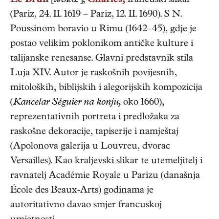
Le Brun
[ləbʀ'],
Charles,
francuski
slikar
(
Pariz
,
24. II. 1619
–
Pariz
,
12. II. 1690
). S N.
Poussinom boravio u Rimu (1642–45), gdje je
postao velikim poklonikom antičke kulture i
talijanske renesanse. Glavni predstavnik stila
Luja XIV. Autor je raskošnih povijesnih,
mitoloških, biblijskih i alegorijskih kompozicija
(
Kancelar Séguier na konju,
oko 1660),
reprezentativnih portreta i predložaka za
raskošne dekoracije, tapiserije i namještaj
(Apolonova galerija u Louvreu, dvorac
Versailles). Kao kraljevski slikar te utemeljitelj i
ravnatelj Académie Royale u Parizu (današnja
École des Beaux-Arts) godinama je
autoritativno davao smjer francuskoj