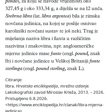
pondo
), za koju se navode vrijednosti oko
327,45 g i oko 333,34 g, a dijelila se na 12 unča.
Srebrna libra
(lat.
libra argentea
) bila je rimska
novčana jedinica, na kojoj se poslije osnivao
karolinški novčani sustav te još neki. Trag je
miješanja naziva libra i funta u različitim
nazivima i znakovima, npr. angloameričke
mjerne jedinice mase
funte
(engl.
pound,
znak
lb) i novčane jedinice u Velikoj Britaniji
funte
sterlinga
(engl.
pound sterling,
znak L).
Citiranje:
libra.
Hrvatska enciklopedija
,
mrežno izdanje.
Leksikografski zavod Miroslav Krleža, 2013. – 2026.
Pristupljeno 6.8.2026.
<https://www.enciklopedija.hr/clanak/libra-mjerna-
jedinica>.