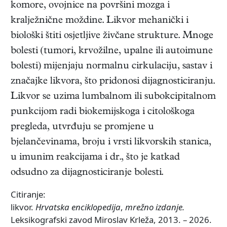
komore, ovojnice na površini mozga i
kralježnične moždine. Likvor mehanički i
biološki štiti osjetljive živčane strukture. Mnoge
bolesti (tumori, krvožilne, upalne ili autoimune
bolesti) mijenjaju normalnu cirkulaciju, sastav i
značajke likvora, što pridonosi dijagnosticiranju.
Likvor se uzima lumbalnom ili subokcipitalnom
punkcijom radi biokemijskoga i citološkoga
pregleda, utvrđuju se promjene u
bjelančevinama, broju i vrsti likvorskih stanica,
u imunim reakcijama i dr., što je katkad
odsudno za dijagnosticiranje bolesti.
Citiranje:
likvor.
Hrvatska enciklopedija
,
mrežno izdanje.
Leksikografski zavod Miroslav Krleža, 2013. – 2026.