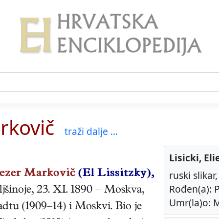
arkovič
traži dalje ...
Lisicki, El
iezer Markovič
(El Lissitzky),
ruski slikar
Rođen(a): P
ljšinoje
,
23. XI. 1890
–
Moskva
,
Umr(la)o: M
dtu (1909–14) i Moskvi. Bio je