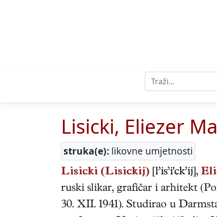
Lisicki, Eliezer M
struka(e):
likovne umjetnosti
Lisicki (Lisickij)
[l’is’i'ck’ij],
El
ruski
slikar, grafičar i arhitekt
(
Po
30. XII. 1941
). Studirao u Darmsta