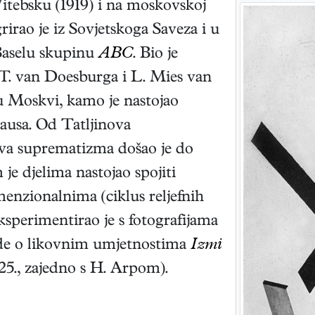
Vitebsku (1919) i na moskovskoj
irao je iz Sovjetskoga Saveza i u
Baselu skupinu
ABC
. Bio je
T. van Doesburga i L. Mies van
u Moskvi, kamo je nastojao
ausa. Od Tatljinova
va suprematizma došao je do
 je djelima nastojao spojiti
enzionalnima (ciklus reljefnih
ksperimentirao je s fotografijama
glede o likovnim umjetnostima
Izmi
25., zajedno s H. Arpom)
.