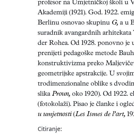
profesor na Umjetničkoj školi u 
Akademiji (1921). God. 1922. emigr
Berlinu osnovao skupinu
G,
a u 
suradnik avangardnih arhitekata 
der Rohea. Od 1928. ponovno je 
prenijeti pedagoške metode Bauh
konstruktivizma preko Maljeviče
geometrijske apstrakcije. U svojim
trodimenzionalne oblike s dvodim
slika
Proun,
oko 1920). Od 1922. e
(fotokolaži). Pisao je članke i o
u umjetnosti
(
Les Ismes de l’art,
19
Citiranje: