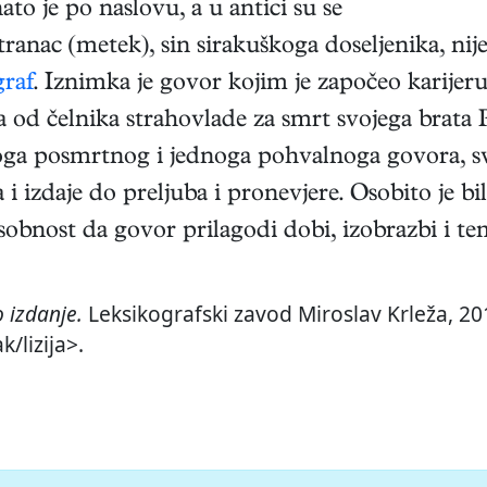
to je po naslovu, a u antici su se
ranac (metek), sin sirakuškoga doseljenika, nije
graf
. Iznimka je govor kojim je započeo karijeru
ga od čelnika strahovlade za smrt svojega brat
ga posmrtnog i jednoga pohvalnoga govora, svi 
 i izdaje do preljuba i pronevjere. Osobito je bi
osobnost da govor prilagodi dobi, izobrazbi i t
 izdanje.
Leksikografski zavod Miroslav Krleža, 201
/lizija>.