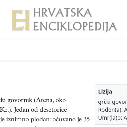
Lizija
čki
govornik
(
Atena
,
oko
grčki govo
Rođen(a): A
 Kr.
). Jedan od desetorice
Umr(la)o: A
 je iznimno plodan: očuvano je 35