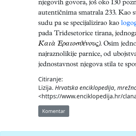
njegovih govora, još oko 130 pozna
autentičnima smatrala 233. Kao st
sudu pa se specijalizirao kao
logo
pada Tridesetorice tirana, jedno
Κατὰ Ἐρατοσϑένους)
. Osim jedno
najraznolikije parnice, od ubojstva
jednostavnost njegova stila te sp
Citiranje:
Lizija.
Hrvatska enciklopedija
,
mrežno
<https://www.enciklopedija.hr/clanak
Komentar