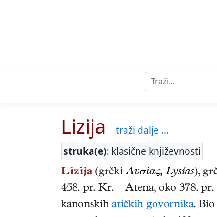
Lizija
traži dalje ...
struka(e):
klasične književnosti
Lizija
(grčki
Λυσίας, Lysías
),
gr
458. pr. Kr.
–
Atena
,
oko 378. pr.
kanonskih
atičkih govornika
. Bio