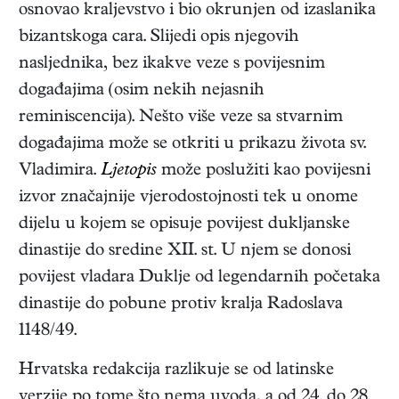
osnovao kraljevstvo i bio okrunjen od izaslanika
bizantskoga cara. Slijedi opis njegovih
nasljednika, bez ikakve veze s povijesnim
događajima (osim nekih nejasnih
reminiscencija). Nešto više veze sa stvarnim
događajima može se otkriti u prikazu života sv.
Vladimira.
Ljetopis
može poslužiti kao povijesni
izvor značajnije vjerodostojnosti tek u onome
dijelu u kojem se opisuje povijest dukljanske
dinastije do sredine XII. st. U njem se donosi
povijest vladara Duklje od legendarnih početaka
dinastije do pobune protiv kralja Radoslava
1148/49.
Hrvatska redakcija razlikuje se od latinske
verzije po tome što nema uvoda, a od 24. do 28.