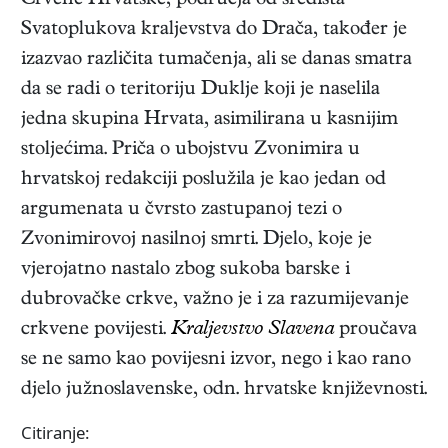
Crvene Hrvatske, područja od središta
Svatoplukova kraljevstva do Drača, također je
izazvao različita tumačenja, ali se danas smatra
da se radi o teritoriju Duklje koji je naselila
jedna skupina Hrvata, asimilirana u kasnijim
stoljećima. Priča o ubojstvu Zvonimira u
hrvatskoj redakciji poslužila je kao jedan od
argumenata u čvrsto zastupanoj tezi o
Zvonimirovoj nasilnoj smrti. Djelo, koje je
vjerojatno nastalo zbog sukoba barske i
dubrovačke crkve, važno je i za razumijevanje
crkvene povijesti.
Kraljevstvo Slavena
proučava
se ne samo kao povijesni izvor, nego i kao rano
djelo južnoslavenske, odn. hrvatske književnosti.
Citiranje: