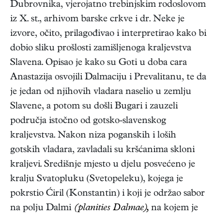
Dubrovnika, vjerojatno trebinjskim rodoslovom
iz X. st., arhivom barske crkve i dr. Neke je
izvore, očito, prilagođivao i interpretirao kako bi
dobio sliku prošlosti zamišljenoga kraljevstva
Slavena. Opisao je kako su Goti u doba cara
Anastazija osvojili Dalmaciju i Prevalitanu, te da
je jedan od njihovih vladara naselio u zemlju
Slavene, a potom su došli Bugari i zauzeli
područja istočno od gotsko-slavenskog
kraljevstva. Nakon niza poganskih i loših
gotskih vladara, zavladali su kršćanima skloni
kraljevi. Središnje mjesto u djelu posvećeno je
kralju Svatopluku (Svetopeleku), kojega je
pokrstio Ćiril (Konstantin) i koji je održao sabor
na polju Dalmi
(planities Dalmae),
na kojem je