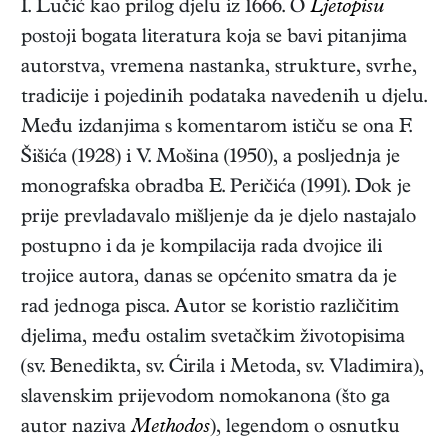
I. Lučić kao prilog djelu iz 1666. O
Ljetopisu
postoji bogata literatura koja se bavi pitanjima
autorstva, vremena nastanka, strukture, svrhe,
tradicije i pojedinih podataka navedenih u djelu.
Među izdanjima s komentarom ističu se ona F.
Šišića (1928) i V. Mošina (1950), a posljednja je
monografska obradba E. Peričića (1991). Dok je
prije prevladavalo mišljenje da je djelo nastajalo
postupno i da je kompilacija rada dvojice ili
trojice autora, danas se općenito smatra da je
rad jednoga pisca. Autor se koristio različitim
djelima, među ostalim svetačkim životopisima
(sv. Benedikta, sv. Ćirila i Metoda, sv. Vladimira),
slavenskim prijevodom nomokanona (što ga
autor naziva
Methodos
), legendom o osnutku