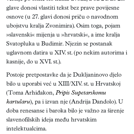
glave donosi vlastiti tekst bez prave povijesne
osnove (u 27. glavi donosi priču o navodnom
ubojstvu kralja Zvonimira). Osim toga, pojam
»slavenski« mijenja u »hrvatski«, a ime kralja
Svatopluka u Budimir. Njezin se postanak
uglavnom datira u XIV. st. (po nekim autorima i
kasnije, do u XVI. st.).
Postoje pretpostavke da je Dukljaninovo djelo
bilo u uporabi već u XIII/XIV. st. u Hrvatskoj
(Toma Arhiđakon,
Pripis Supetarskomu
kartularu
), pa i izvan nje (Andrija Dandolo). U
doba renesanse i baroka bilo je važno za širenje
slavenofilskih ideja među hrvatskim
intelektualcima.