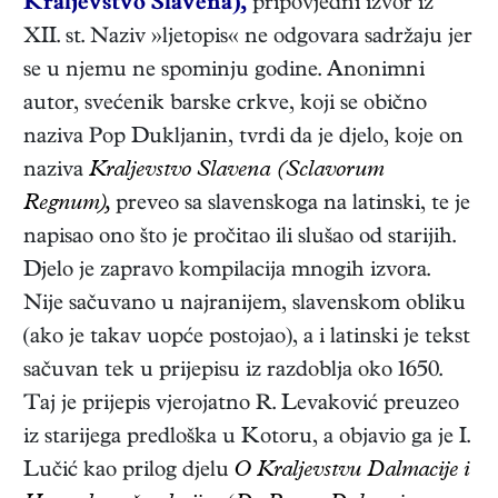
Kraljevstvo Slavena),
pripovjedni izvor iz
XII. st. Naziv »ljetopis« ne odgovara sadržaju jer
se u njemu ne spominju godine. Anonimni
autor, svećenik barske crkve, koji se obično
naziva Pop Dukljanin, tvrdi da je djelo, koje on
naziva
Kraljevstvo Slavena (Sclavorum
Regnum),
preveo sa slavenskoga na latinski, te je
napisao ono što je pročitao ili slušao od starijih.
Djelo je zapravo kompilacija mnogih izvora.
Nije sačuvano u najranijem, slavenskom obliku
(ako je takav uopće postojao), a i latinski je tekst
sačuvan tek u prijepisu iz razdoblja oko 1650.
Taj je prijepis vjerojatno R. Levaković preuzeo
iz starijega predloška u Kotoru, a objavio ga je I.
Lučić kao prilog djelu
O Kraljevstvu Dalmacije i