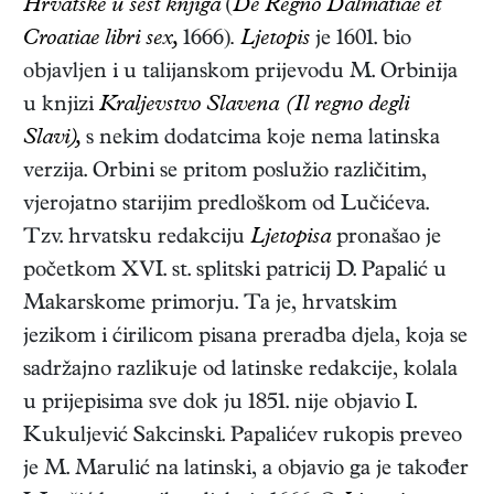
Hrvatske u šest knjiga
(
De Regno Dalmatiae et
Croatiae libri sex,
1666)
. Ljetopis
je 1601. bio
objavljen i u talijanskom prijevodu M. Orbinija
u knjizi
Kraljevstvo Slavena
(Il regno degli
Slavi),
s nekim dodatcima koje nema latinska
verzija. Orbini se pritom poslužio različitim,
vjerojatno starijim predloškom od Lučićeva.
Tzv. hrvatsku redakciju
Ljetopisa
pronašao je
početkom XVI. st. splitski patricij D. Papalić u
Makarskome primorju. Ta je, hrvatskim
jezikom i ćirilicom pisana preradba djela, koja se
sadržajno razlikuje od latinske redakcije, kolala
u prijepisima sve dok ju 1851. nije objavio I.
Kukuljević Sakcinski. Papalićev rukopis preveo
je M. Marulić na latinski, a objavio ga je također