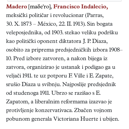
Madero
[maδe'ro],
Francisco Indalecio,
meksički
političar i revolucionar
(
Parras
,
30. X. 1873
–
México
,
22. II. 1913
). Sin bogata
veleposjednika, od 1903. stekao veliku podršku
kao politički oponent diktatora J. P. Díaza,
osobito za priprema predsjedničkih izbora 1908–
10. Pred izbore zatvoren, a nakon bijega iz
zatvora, organizirao je ustanak i podigao ga u
veljači 1911. te uz potporu F. Ville i E. Zapate,
srušio Díaza u svibnju. Najposlije predsjednik
od studenoga 1911. Ubrzo se razišao s E.
Zapatom, a liberalnim reformama izazvao je
protivljenje konzervativaca. Zbačen vojnom
pobunom generala Victoriana Huerte i ubijen.