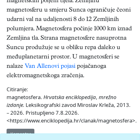
magnetskim poljem tijela. Zemljinu
magnetosferu u smjeru Sunca ograničuje čeoni
udarni val na udaljenosti 8 do 12 Zemljinih
polumjera. Magnetosfera počinje 1000 km iznad
Zemljina tla. Strana magnetosfere nasuprotna
Suncu produžuje se u obliku repa daleko u
međuplanetarni prostor. U magnetosferi se
nalaze
Van Allenovi pojasi
pojačanoga
elektromagnetskoga zračenja.
Citiranje:
magnetosfera.
Hrvatska enciklopedija
,
mrežno
izdanje.
Leksikografski zavod Miroslav Krleža, 2013.
– 2026. Pristupljeno 7.8.2026.
<https://www.enciklopedija.hr/clanak/magnetosfera>.
Komentar