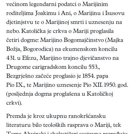
većinom legendarni podatci o Marijinim
roditeljima Joakimu i Ani, o Marijinu i Isusovu
djetinjstvu te o Marijinoj smrti i uznesenju na
nebo. Katolička je crkva o Mariji proglasila
četiri dogme: Marijino Bogomajčinstvo (Majka
Božja, Bogorodica) na ekumenskom koncilu
431. u Efezu, Marijino trajno djevičanstvo na
Drugome carigradskom koncilu 553.,
Bezgrješno začeće proglasio je 1854. papa
Pio IX., te Marijino uznesenje Pio XII. 1950. god.
(posljednja dogma proglašena u Katoličkoj
crkvi).
Premda je kroz ukupnu ranokršćansku
literaturu bilo teoloških rasprava o Mariji, tek