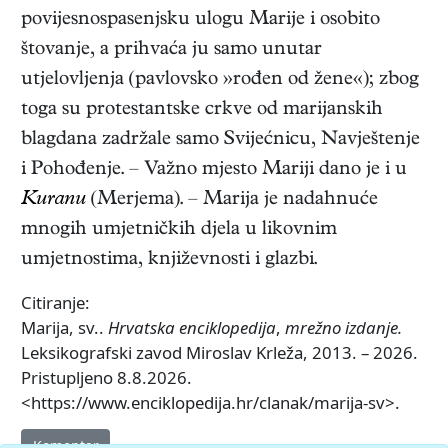
povijesnospasenjsku ulogu Marije i osobito
štovanje, a prihvaća ju samo unutar
utjelovljenja (pavlovsko »rođen od žene«); zbog
toga su protestantske crkve od marijanskih
blagdana zadržale samo Svijećnicu, Navještenje
i Pohođenje. – Važno mjesto Mariji dano je i u
Kuranu
(Merjema). – Marija je nadahnuće
mnogih umjetničkih djela u likovnim
umjetnostima, književnosti i glazbi.
Citiranje:
Marija, sv..
Hrvatska enciklopedija
,
mrežno izdanje.
Leksikografski zavod Miroslav Krleža, 2013. – 2026.
Pristupljeno 8.8.2026.
<https://www.enciklopedija.hr/clanak/marija-sv>.
Komentar