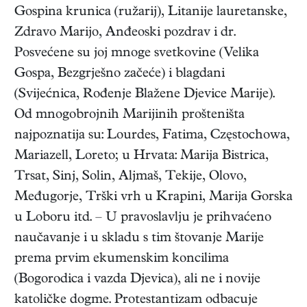
Gospina krunica (ružarij), Litanije lauretanske,
Zdravo Marijo, Anđeoski pozdrav i dr.
Posvećene su joj mnoge svetkovine (Velika
Gospa, Bezgrješno začeće) i blagdani
(Svijećnica, Rođenje Blažene Djevice Marije).
Od mnogobrojnih Marijinih prošteništa
najpoznatija su: Lourdes, Fatima, Częstochowa,
Mariazell, Loreto; u Hrvata: Marija Bistrica,
Trsat, Sinj, Solin, Aljmaš, Tekije, Olovo,
Međugorje, Trški vrh u Krapini, Marija Gorska
u Loboru itd. – U pravoslavlju je prihvaćeno
naučavanje i u skladu s tim štovanje Marije
prema prvim ekumenskim koncilima
(Bogorodica i vazda Djevica), ali ne i novije
katoličke dogme. Protestantizam odbacuje