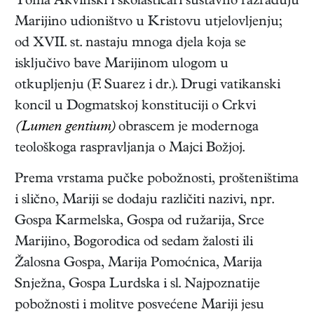
Toma Akvinski i skolastičari sustavno razrađuju
Marijino udioništvo u Kristovu utjelovljenju;
od XVII. st. nastaju mnoga djela koja se
isključivo bave Marijinom ulogom u
otkupljenju (F. Suarez i dr.). Drugi vatikanski
koncil u Dogmatskoj konstituciji o Crkvi
(Lumen gentium)
obrascem je modernoga
teološkoga raspravljanja o Majci Božjoj.
Prema vrstama pučke pobožnosti, prošteništima
i slično, Mariji se dodaju različiti nazivi, npr.
Gospa Karmelska, Gospa od ružarija, Srce
Marijino, Bogorodica od sedam žalosti ili
Žalosna Gospa, Marija Pomoćnica, Marija
Snježna, Gospa Lurdska i sl. Najpoznatije
pobožnosti i molitve posvećene Mariji jesu