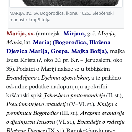
MARIJA, sv., Sv. Bogorodica, ikona, 1626., Slepčenski
manastir kraj Bitolja
Marija, sv.
(aramejski
Mirjam,
grč.
Μαρία,
María,
lat.
Maria
)
(Bogorodica, Blažena
Djevica Marija, Gospa, Majka Božja),
majka
Isusa Krista
(
?
,
oko 20. pr. Kr.
–
Jeruzalem
,
oko
35
). Podatci o Mariji nalaze se u biblijskim
Evanđeljima
i
Djelima apostolskim,
a te prilično
oskudne podatke nadopunjuju apokrifni
kršćanski spisi:
Jakovljevo protoevanđelje
(II. st.),
Pseudomatejevo evanđelje
(V–VI. st.),
Knjiga o
preminuću Bogorodice
(III. st.),
Arapsko evanđelje
o djetinjstvu Isusovu
(VI. st.),
Evanđelje o rođenju
Blažene Djevice
(IX. st.). Ranokršćanski pisci