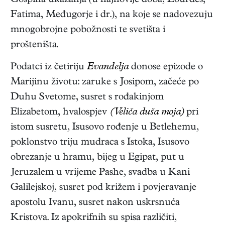
Gospina ukazanja (u najnovije doba, Lourdes,
Fatima, Međugorje i dr.), na koje se nadovezuju
mnogobrojne pobožnosti te svetišta i
prošteništa.
Podatci iz četiriju
Evanđelja
donose epizode o
Marijinu životu: zaruke s Josipom, začeće po
Duhu Svetome, susret s rođakinjom
Elizabetom, hvalospjev
(Veliča duša moja)
pri
istom susretu, Isusovo rođenje u Betlehemu,
poklonstvo triju mudraca s Istoka, Isusovo
obrezanje u hramu, bijeg u Egipat, put u
Jeruzalem u vrijeme Pashe, svadba u Kani
Galilejskoj, susret pod križem i povjeravanje
apostolu Ivanu, susret nakon uskrsnuća
Kristova. Iz apokrifnih su spisa različiti,