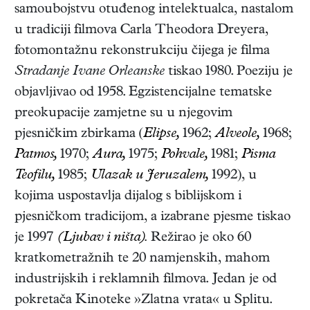
samoubojstvu otuđenog intelektualca, nastalom
u tradiciji filmova Carla Theodora Dreyera,
fotomontažnu rekonstrukciju čijega je filma
Stradanje Ivane Orleanske
tiskao 1980. Poeziju je
objavljivao od 1958. Egzistencijalne tematske
preokupacije zamjetne su u njegovim
pjesničkim zbirkama (
Elipse,
1962;
Alveole,
1968;
Patmos,
1970;
Aura,
1975;
Pohvale,
1981;
Pisma
Teofilu,
1985;
Ulazak u Jeruzalem,
1992), u
kojima uspostavlja dijalog s biblijskom i
pjesničkom tradicijom, a izabrane pjesme tiskao
je 1997
(Ljubav i ništa).
Režirao je oko 60
kratkometražnih te 20 namjenskih, mahom
industrijskih i reklamnih filmova. Jedan je od
pokretača Kinoteke »Zlatna vrata« u Splitu.