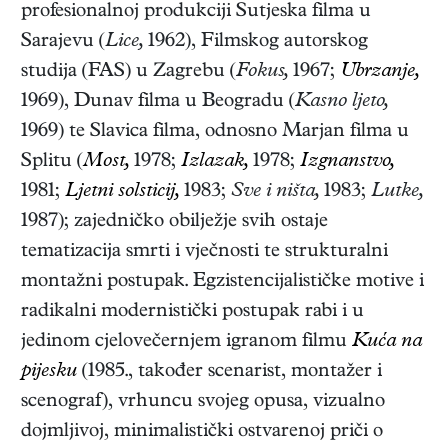
profesionalnoj produkciji Sutjeska filma u
Sarajevu (
Lice,
1962), Filmskog autorskog
studija (FAS) u Zagrebu (
Fokus,
1967;
Ubrzanje,
1969), Dunav filma u Beogradu (
Kasno ljeto,
1969) te Slavica filma, odnosno Marjan filma u
Splitu (
Most,
1978;
Izlazak,
1978;
Izgnanstvo,
1981;
Ljetni solsticij,
1983;
Sve i ništa,
1983;
Lutke,
1987); zajedničko obilježje svih ostaje
tematizacija smrti i vječnosti te strukturalni
montažni postupak. Egzistencijalističke motive i
radikalni modernistički postupak rabi i u
jedinom cjelovečernjem igranom filmu
Kuća na
pijesku
(1985., također scenarist, montažer i
scenograf), vrhuncu svojeg opusa, vizualno
dojmljivoj, minimalistički ostvarenoj priči o