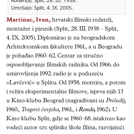
Rođen(a): Split, 28. III. 1938.
Umr(la)o: Split, 4. IX. 2005.
Martinac, Ivan,
hrvatski
filmski redatelj,
montažer i pjesnik
(
Split
,
28. III. 1938
–
Split
,
4. IX. 2005
). Diplomirao je na beogradskom
Arhitektonskom fakultetu 1961., a u Beogradu
je pohađao 1960–62. Centar za stručno
osposobljavanje filmskih radnika. Od 1966. do
umirovljenja 1992. radio je u poduzeću
»Lavčević« u Splitu. Od 1958. montira, a potom
i režira eksperimentalne filmove, isprva njih 13
u Kino-klubu Beograd (nagrađivani su
Preludij,
1960.,
Tragovi čovjeka,
1961., i
Rondo,
1962). U
Kino klubu Split, gdje se 1960–68. istaknuo kao
vodeći autor tzv. splitske škole filma, razvijajući