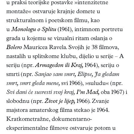
u praksi teorijske postavke »intenzitetne
montaže« ostvaruje krajnje domete u
strukturalnom i poetskom filmu, kao
u
Monologu o Splitu
(1961), intimnom portretu
grada u kojemu se vizualni ritam oslanja o
Bolero
Mauricea Ravela. Svojih je 38 filmova,
nastalih u splitskome klubu, dijelio u serije – A
seriju (npr.
Armagedon ili Kraj,
1964), seriju o
smrti (npr.
Sanjao sam smrt, Elipse, Ja gledam
smrt, smrt gleda mene,
svi 1966), »suludu« (npr.
Svi dani će susresti svoj kraj,
I’m Mad,
oba 1967) i
slobodnu (npr.
Život je lijep,
1966). Zvanje
majstora amaterskog filma stekao je 1964.
Kratkometražne, dokumentarno-
eksperimentalne filmove ostvaruje potom u