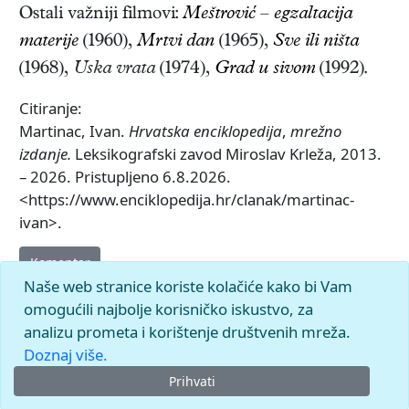
Ostali važniji filmovi:
Meštrović – egzaltacija
materije
(1960),
Mrtvi dan
(1965),
Sve ili ništa
(1968),
Uska vrata
(1974),
Grad u sivom
(1992).
Citiranje:
Martinac, Ivan.
Hrvatska enciklopedija
,
mrežno
izdanje.
Leksikografski zavod Miroslav Krleža, 2013.
– 2026. Pristupljeno 6.8.2026.
<https://www.enciklopedija.hr/clanak/martinac-
ivan>.
Komentar
Naše web stranice koriste kolačiće kako bi Vam
omogućili najbolje korisničko iskustvo, za
analizu prometa i korištenje društvenih mreža.
Doznaj više.
Prihvati
© 2026.
Leksikografski zavod
Miroslav Krleža