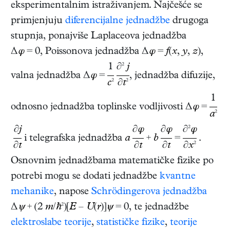
eksperimentalnim istraživanjem. Najčešće se
primjenjuju
diferencijalne jednadžbe
drugoga
stupnja, ponajviše Laplaceova jednadžba
Δ
φ
= 0, Poissonova jednadžba Δ
φ
=
f
(
x
,
y
,
z
),
1
∂²
j
valna jednadžba Δ
φ
=
, jednadžba difuzije,
c
²
∂
t
²
1
odnosno jednadžba toplinske vodljivosti Δ
φ
=
a
²
∂
j
∂
φ
∂
φ
∂²
φ
i telegrafska jednadžba
a
+
b
=
.
∂
t
∂
t
∂
t
∂
x
²
Osnovnim jednadžbama matematičke fizike po
potrebi mogu se dodati jednadžbe
kvantne
mehanike
, napose
Schrödingerova jednadžba
Δ
ψ
+ (2
m
/
ћ
²)[
E
–
U
(
r
)]
ψ
= 0, te jednadžbe
elektroslabe teorije
,
statističke fizike
,
teorije