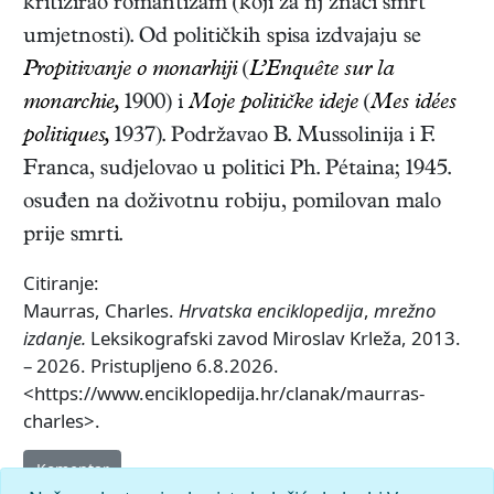
kritizirao romantizam (koji za nj znači smrt
umjetnosti). Od političkih spisa izdvajaju se
Propitivanje o monarhiji
(
L’Enquête sur la
monarchie,
1900)
i
Moje političke ideje
(
Mes idées
politiques,
1937)
. Podržavao B. Mussolinija i F.
Franca, sudjelovao u politici Ph. Pétaina; 1945.
osuđen na doživotnu robiju, pomilovan malo
prije smrti.
Citiranje:
Maurras, Charles.
Hrvatska enciklopedija
,
mrežno
izdanje.
Leksikografski zavod Miroslav Krleža, 2013.
– 2026. Pristupljeno 6.8.2026.
<https://www.enciklopedija.hr/clanak/maurras-
charles>.
Komentar