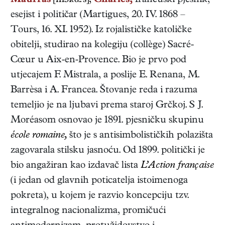
Maurras
[mɔʀα:'s],
Charles,
francuski
pjesnik,
esejist i političar
(
Martigues
,
20. IV. 1868
–
Tours
,
16. XI. 1952
). Iz rojalističke katoličke
obitelji, studirao na kolegiju (collège) Sacré-
Cœur u Aix-en-Provence. Bio je prvo pod
utjecajem F. Mistrala, a poslije E. Renana, M.
Barrèsa i A. Francea. Štovanje reda i razuma
temeljio je na ljubavi prema staroj Grčkoj. S J.
Moréasom osnovao je 1891. pjesničku skupinu
école romaine,
što je s antisimbolističkih polazišta
zagovarala stilsku jasnoću. Od 1899. politički je
bio angažiran kao izdavač lista
L’Action française
(i jedan od glavnih poticatelja istoimenoga
pokreta), u kojem je razvio koncepciju tzv.
integralnog nacionalizma, promičući