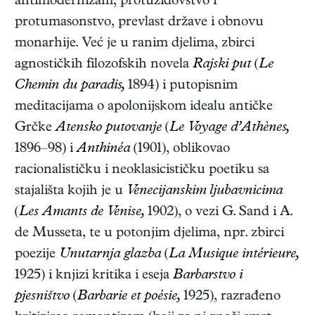
antimodernizam, protužidovstvo i
protumasonstvo, prevlast države i obnovu
monarhije. Već je u ranim djelima, zbirci
agnostičkih filozofskih novela
Rajski put
(
Le
Chemin du paradis,
1894)
i putopisnim
meditacijama o apolonijskom idealu antičke
Grčke
Atensko putovanje
(
Le Voyage d’Athènes,
1896–98)
i
Anthinéa
(1901)
, oblikovao
racionalističku i neoklasicističku poetiku sa
stajališta kojih je u
Venecijanskim ljubavnicima
(
Les Amants de Venise,
1902), o vezi G. Sand i A.
de Musseta, te u potonjim djelima, npr. zbirci
poezije
Unutarnja glazba
(
La Musique intérieure,
1925)
i knjizi kritika i eseja
Barbarstvo i
pjesništvo
(
Barbarie et poésie,
1925)
, razrađeno