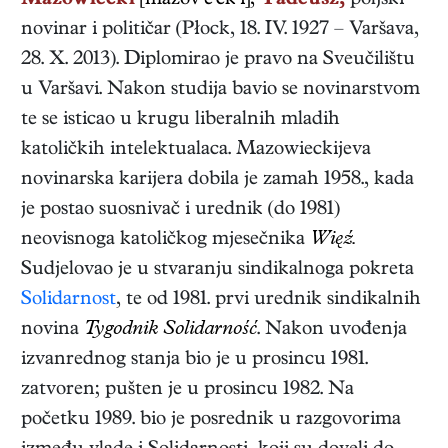
Mazowiecki
[mazov’e'ck’i],
Tadeusz,
poljski
novinar i političar
(
Płock
,
18. IV. 1927
–
Varšava
,
28. X. 2013
). Diplomirao je pravo na Sveučilištu
u Varšavi. Nakon studija bavio se novinarstvom
te se isticao u krugu liberalnih mladih
katoličkih intelektualaca. Mazowieckijeva
novinarska karijera dobila je zamah 1958., kada
je postao suosnivač i urednik (do 1981)
neovisnoga katoličkog mjesečnika
Więź.
Sudjelovao je u stvaranju sindikalnoga pokreta
Solidarnost
, te od 1981. prvi urednik sindikalnih
novina
Tygodnik Solidarność
. Nakon uvođenja
izvanrednog stanja bio je u prosincu 1981.
zatvoren; pušten je u prosincu 1982. Na
početku 1989. bio je posrednik u razgovorima