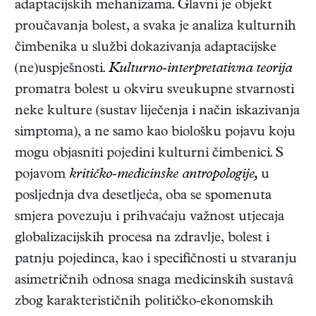
adaptacijskih mehanizama. Glavni je objekt
proučavanja bolest, a svaka je analiza kulturnih
čimbenika u službi dokazivanja adaptacijske
(ne)uspješnosti.
Kulturno-interpretativna teorija
promatra bolest u okviru sveukupne stvarnosti
neke kulture (sustav liječenja i način iskazivanja
simptoma), a ne samo kao biološku pojavu koju
mogu objasniti pojedini kulturni čimbenici. S
pojavom
kritičko-medicinske antropologije,
u
posljednja dva desetljeća, oba se spomenuta
smjera povezuju i prihvaćaju važnost utjecaja
globalizacijskih procesa na zdravlje, bolest i
patnju pojedinca, kao i specifičnosti u stvaranju
asimetričnih odnosa snaga medicinskih sustavâ
zbog karakterističnih političko-ekonomskih