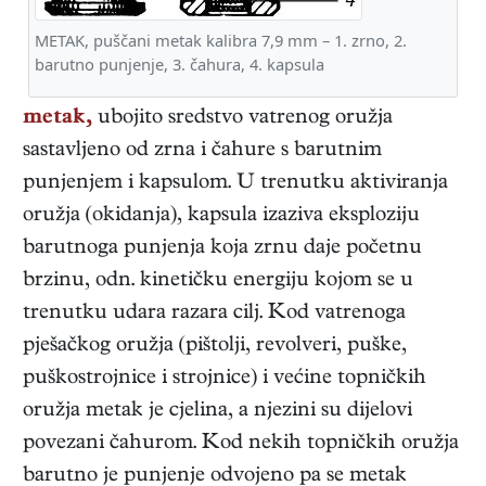
METAK, puščani metak kalibra 7,9 mm – 1. zrno, 2.
barutno punjenje, 3. čahura, 4. kapsula
metak,
ubojito sredstvo vatrenog oružja
sastavljeno od zrna i čahure s barutnim
punjenjem i kapsulom. U trenutku aktiviranja
oružja (okidanja), kapsula izaziva eksploziju
barutnoga punjenja koja zrnu daje početnu
brzinu, odn. kinetičku energiju kojom se u
trenutku udara razara cilj. Kod vatrenoga
pješačkog oružja (pištolji, revolveri, puške,
puškostrojnice i strojnice) i većine topničkih
oružja metak je cjelina, a njezini su dijelovi
povezani čahurom. Kod nekih topničkih oružja
barutno je punjenje odvojeno pa se metak