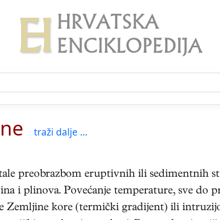
ene
traži dalje ...
stale preobrazbom eruptivnih ili sedimentnih s
pina i plinova. Povećanje temperature, sve do p
Zemljine kore (termički gradijent) ili intruz