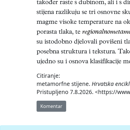
također raste s dubinom, ali i s 
stijena razlikuju se tri osnovne 
magme visoke temperature na oko
porasta tlaka, te
regionalnometamor
su istodobno djelovali povišeni tl
posebna struktura i tekstura. Tak
ujedno su i osnova klasifikacije m
Citiranje:
metamorfne stijene.
Hrvatska encik
Pristupljeno 7.8.2026. <https://ww
Komentar