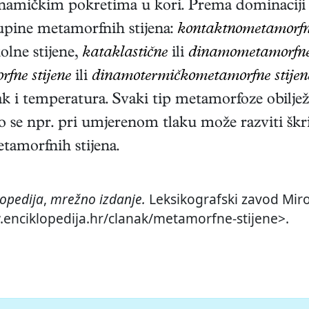
dinamičkim pokretima u kori. Prema dominaciji 
skupine metamorfnih stijena:
kontaktnometamorfne
lne stijene,
kataklastične
ili
dinamometamorfne 
fne stijene
ili
dinamotermičkometamorfne stijen
ak i temperatura. Svaki tip metamorfoze obiljež
o se npr. pri umjerenom tlaku može razviti škr
etamorfnih stijena.
lopedija
,
mrežno izdanje.
Leksikografski zavod Miros
w.enciklopedija.hr/clanak/metamorfne-stijene>.