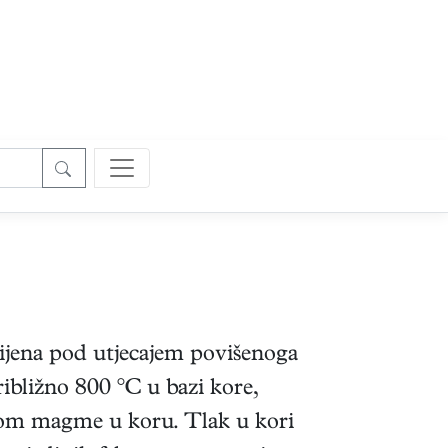
tijena pod utjecajem povišenoga
ribližno 800 °C u bazi kore,
ijom magme u koru. Tlak u kori