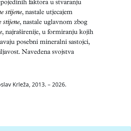
pojedinih faktora u stvaranju
 stijene
, nastale utjecajem
stijene
, nastale uglavnom zbog
e
, najraširenije, u formiranju kojih
avaju posebni mineralni sastojci,
iljavost. Navedena svojstva
lav Krleža, 2013. – 2026.