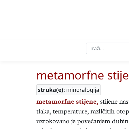
metamorfne stij
struka(e):
mineralogija
metamorfne stijene,
stijene na
tlaka, temperature, različitih oto
uzrokovano je povećanjem dubine 