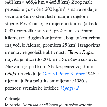
(481 km × 468,4 km × 465,8 km). Zbog male
prosječne gustoće (1200 kg/m³) smatra se da je
većinom čini vodeni led i manjim dijelom
stijene. Površina joj je umjereno tamna (albedo
0,32), raznolike starosti, prošarana stotinama
kilometara dugim kanjonima, bogata kraterima
(najveći je Alonso, promjera 25 km) i tragovima
intenzivne geološke aktivnosti.
Verona Rupes
najviša je litica (do 20 km) u Sunčevu sustavu.
Nazvana je po liku u Shakespeareovoj drami
Oluja.
Otkrio ju je
Gerard Peter Kuiper
1948., a
njezina južna polutka snimljena je 1986. s
pomoću svemirske letjelice
Voyager 2
.
Citiranje:
Miranda.
Hrvatska enciklopedija
,
mrežno izdanje.