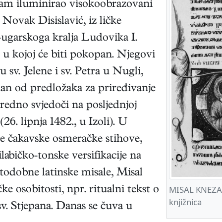
 sam iluminirao visokoobrazovani
Novak Disislavić, iz ličke
-ugarskoga kralja Ludovika I.
 u kojoj će biti pokopan. Njegovi
u sv. Jelene i sv. Petra u Nugli,
edan od predložaka za priređivanje
edno svjedoči na posljednjoj
a
(26. lipnja 1482., u Izoli). U
ve čakavske osmeračke stihove,
ilabičko-tonske versifikacije na
todobne latinske misale, Misal
MISAL KNEZA 
e osobitosti, npr. ritualni tekst o
knjižnica
sv. Stjepana. Danas se čuva u