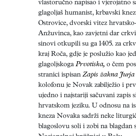
vlastoručno napisao i vjerojatno
glagoljaš humanist, krbavski knez 
Ostrovice, dvorski vitez hrvatsko
Anžuvinca, kao zavjetni dar crkvi
sinovi otkupili su ga 1405. za crkv
kraj Roča, gdje je poslužio kao j
glagoljskoga
Prvotiska,
o čem posr
stranici ispisan
Zapis žakna Jurj
kolofonu je Novak zabilježio i pr
ujedno i najstariji sačuvani zapis s
hrvatskom jeziku. U odnosu na is
kneza Novaka sadrži neke liturgičk
blagoslovu soli i zobi na blagdan 