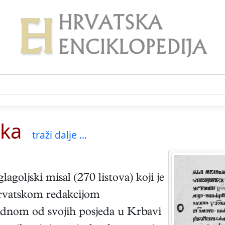
aka
traži dalje ...
agoljski misal (270 listova) koji je
hrvatskom redakcijom
jednom od svojih posjeda u Krbavi