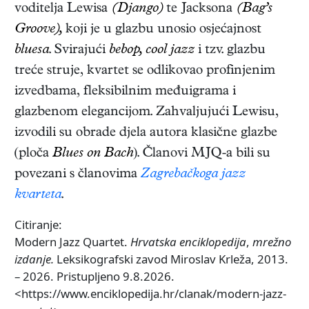
voditelja Lewisa
(Django)
te Jacksona
(Bag’s
Groove),
koji je u glazbu unosio osjećajnost
bluesa
. Svirajući
bebop, cool jazz
i tzv. glazbu
treće struje, kvartet se odlikovao profinjenim
izvedbama, fleksibilnim međuigrama i
glazbenom elegancijom. Zahvaljujući Lewisu,
izvodili su obrade djela autora klasične glazbe
(ploča
Blues on Bach
). Članovi MJQ-a bili su
povezani s članovima
Zagrebačkoga jazz
kvarteta
.
Citiranje:
Modern Jazz Quartet.
Hrvatska enciklopedija
,
mrežno
izdanje.
Leksikografski zavod Miroslav Krleža, 2013.
– 2026. Pristupljeno 9.8.2026.
<https://www.enciklopedija.hr/clanak/modern-jazz-