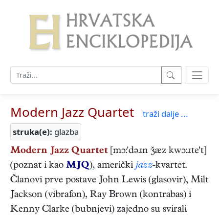
Modern Jazz Quartet
traži dalje ...
struka(e):
glazba
Modern Jazz Quartet
[mɔ:'dəɹn æz kwɔ:ɹte't]
(poznat i kao
MJQ
), američki
jazz
-kvartet.
Članovi prve postave John Lewis (glasovir), Milt
Jackson (vibrafon), Ray Brown (kontrabas) i
Kenny Clarke (bubnjevi) zajedno su svirali