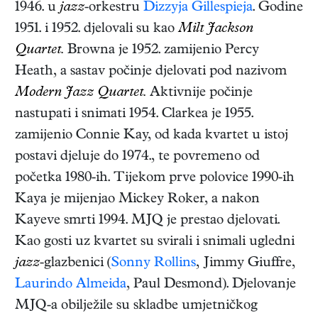
1946. u
jazz
-orkestru
Dizzyja Gillespieja
. Godine
1951. i 1952. djelovali su kao
Milt Jackson
Quartet.
Browna je 1952. zamijenio Percy
Heath, a sastav počinje djelovati pod nazivom
Modern Jazz Quartet.
Aktivnije počinje
nastupati i snimati 1954. Clarkea je 1955.
zamijenio Connie Kay, od kada kvartet u istoj
postavi djeluje do 1974., te povremeno od
početka 1980-ih. Tijekom prve polovice 1990-ih
Kaya je mijenjao Mickey Roker, a nakon
Kayeve smrti 1994. MJQ je prestao djelovati.
Kao gosti uz kvartet su svirali i snimali ugledni
jazz
-glazbenici (
Sonny Rollins
, Jimmy Giuffre,
Laurindo Almeida
, Paul Desmond). Djelovanje
MJQ-a obilježile su skladbe umjetničkog