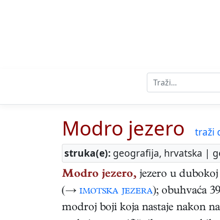
Modro jezero
traži d
struka(e):
geografija, hrvatska | g
Modro jezero,
jezero u dubokoj 
(→
imotska jezera
); obuhvaća 39
modroj boji koja nastaje nakon 