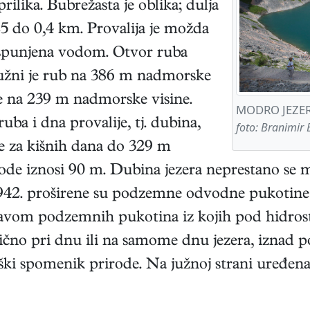
rilika. Bubrežasta je oblika; dulja
25 do 0,4 km. Provalija je možda
spunjena vodom. Otvor ruba
Južni je rub na 386 m nadmorske
je na 239 m nadmorske visine.
MODRO JEZE
ba i dna provalije, tj. dubina,
foto: Branimir
se za kišnih dana do 329 m
de iznosi 90 m. Dubina jezera neprestano se mi
942. proširene su podzemne odvodne pukotine i 
avom podzemnih pukotina iz kojih pod hidrosta
 obično pri dnu ili na samome dnu jezera, izna
ški spomenik prirode. Na južnoj strani uređena 