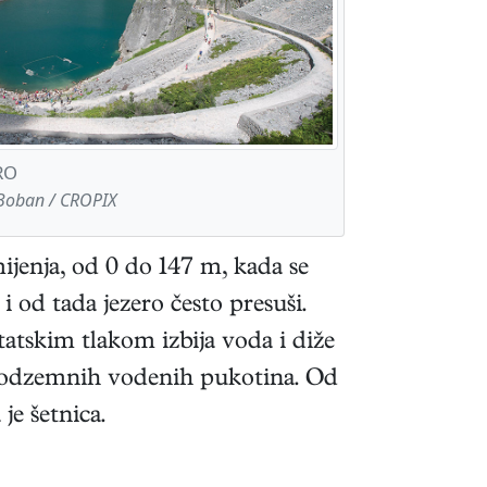
RO
 Boban / CROPIX
jenja, od 0 do 147 m, kada se
od tada jezero često presuši.
tskim tlakom izbija voda i diže
d podzemnih vodenih pukotina. Od
je šetnica.