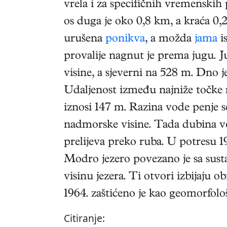
vrela i za specifičnih vremenskih p
os duga je oko 0,8 km, a kraća 0,
urušena
ponikva
, a možda
jama
i
provalije nagnut je prema jugu. 
visine, a sjeverni na 528 m. Dno 
Udaljenost između najniže točke ru
iznosi 147 m. Razina vode penje 
nadmorske visine. Tada dubina vo
prelijeva preko ruba. U potresu 1
Modro jezero povezano je sa sust
visinu jezera. Ti otvori izbijaju
1964. zaštićeno je kao geomorfolo
Citiranje: