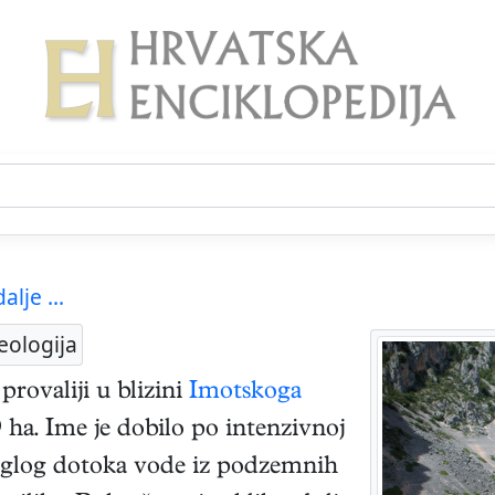
alje ...
eologija
provaliji u blizini
Imotskoga
 ha. Ime je dobilo po intenzivnoj
naglog dotoka vode iz podzemnih