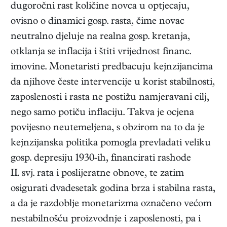
dugoročni rast količine novca u optjecaju,
ovisno o dinamici gosp. rasta, čime novac
neutralno djeluje na realna gosp. kretanja,
otklanja se inflacija i štiti vrijednost financ.
imovine. Monetaristi predbacuju kejnzijancima
da njihove česte intervencije u korist stabilnosti,
zaposlenosti i rasta ne postižu namjeravani cilj,
nego samo potiču inflaciju. Takva je ocjena
povijesno neutemeljena, s obzirom na to da je
kejnzijanska politika pomogla prevladati veliku
gosp. depresiju 1930-ih, financirati rashode
II. svj. rata i poslijeratne obnove, te zatim
osigurati dvadesetak godina brza i stabilna rasta,
a da je razdoblje monetarizma označeno većom
nestabilnošću proizvodnje i zaposlenosti, pa i