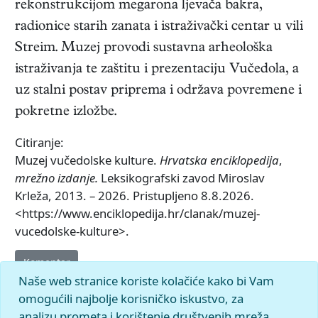
rekonstrukcijom megarona ljevača bakra,
radionice starih zanata i istraživački centar u vili
Streim. Muzej provodi sustavna arheološka
istraživanja te zaštitu i prezentaciju Vučedola, a
uz stalni postav priprema i održava povremene i
pokretne izložbe.
Citiranje:
Muzej vučedolske kulture.
Hrvatska enciklopedija
,
mrežno izdanje.
Leksikografski zavod Miroslav
Krleža, 2013. – 2026. Pristupljeno 8.8.2026.
<https://www.enciklopedija.hr/clanak/muzej-
vucedolske-kulture>.
Komentar
Naše web stranice koriste kolačiće kako bi Vam
omogućili najbolje korisničko iskustvo, za
analizu prometa i korištenje društvenih mreža.