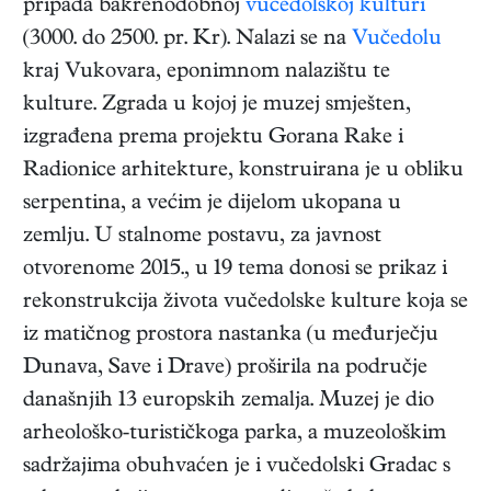
pripada bakrenodobnoj
vučedolskoj kulturi
(3000. do 2500. pr. Kr). Nalazi se na
Vučedolu
kraj Vukovara, eponimnom nalazištu te
kulture. Zgrada u kojoj je muzej smješten,
izgrađena prema projektu Gorana Rake i
Radionice arhitekture, konstruirana je u obliku
serpentina, a većim je dijelom ukopana u
zemlju. U stalnome postavu, za javnost
otvorenome 2015., u 19 tema donosi se prikaz i
rekonstrukcija života vučedolske kulture koja se
iz matičnog prostora nastanka (u međurječju
Dunava, Save i Drave) proširila na područje
današnjih 13 europskih zemalja. Muzej je dio
arheološko-turističkoga parka, a muzeološkim
sadržajima obuhvaćen je i vučedolski Gradac s