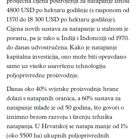
prosječna cijena postrojenja za natapanje iznosi
4800 USD po hektaru godišnje (s rasponom od
1370 do 18 300 USD po hektaru godišnje).
Cijena novih sustava za natapanje u stalnom je
porastu, pa je tako u Indiji i Indoneziji od 1970.
do danas udvostručena. Kako je natapanje
kapitalna investicija, ono može biti opravdano
samo uz visoko usavršenu tehnologiju
poljoprivredne proizvodnje.
Danas oko 40% svjetske proizvodnje hrane
dolazi s natapanih oranica, a 60% sustava za
natapanje mlađe je od 50 godina, što govori o
iznimno brzom razvoju i širenju tehnika
natapanja. U Hrvatskoj se natapa manje od 1%
(oko 5500 ha) ukupnih poljoprivrednih