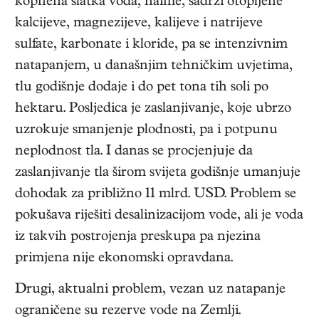
kopnena slatka voda, naime, sadrži otopljene
kalcijeve, magnezijeve, kalijeve i natrijeve
sulfate, karbonate i kloride, pa se intenzivnim
natapanjem, u današnjim tehničkim uvjetima,
tlu godišnje dodaje i do pet tona tih soli po
hektaru. Posljedica je zaslanjivanje, koje ubrzo
uzrokuje smanjenje plodnosti, pa i potpunu
neplodnost tla. I danas se procjenjuje da
zaslanjivanje tla širom svijeta godišnje umanjuje
dohodak za približno 11 mlrd. USD. Problem se
pokušava riješiti desalinizacijom vode, ali je voda
iz takvih postrojenja preskupa pa njezina
primjena nije ekonomski opravdana.
Drugi, aktualni problem, vezan uz natapanje
ograničene su rezerve vode na Zemlji.