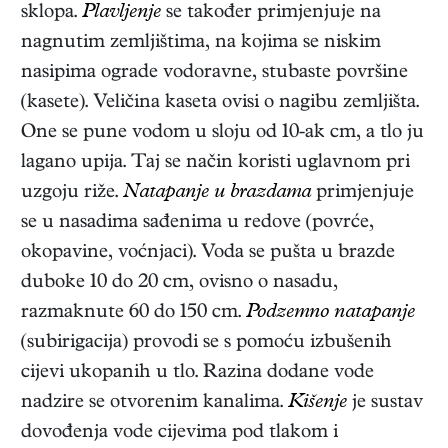
sklopa.
Plavljenje
se također primjenjuje na
nagnutim zemljištima, na kojima se niskim
nasipima ograde vodoravne, stubaste površine
(kasete). Veličina kaseta ovisi o nagibu zemljišta.
One se pune vodom u sloju od 10-ak cm, a tlo ju
lagano upija. Taj se način koristi uglavnom pri
uzgoju riže.
Natapanje u brazdama
primjenjuje
se u nasadima sađenima u redove (povrće,
okopavine, voćnjaci). Voda se pušta u brazde
duboke 10 do 20 cm, ovisno o nasadu,
razmaknute 60 do 150 cm.
Podzemno natapanje
(subirigacija) provodi se s pomoću izbušenih
cijevi ukopanih u tlo. Razina dodane vode
nadzire se otvorenim kanalima.
Kišenje
je sustav
dovođenja vode cijevima pod tlakom i