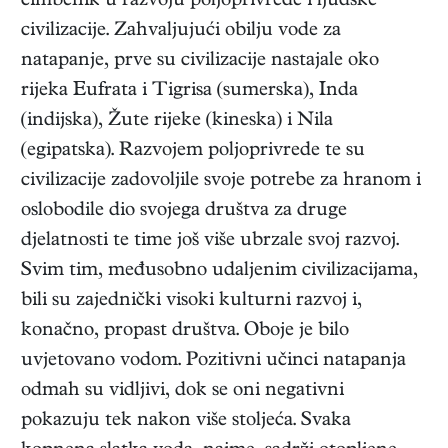
čimbenik u razvoju poljoprivrede i ljudske
civilizacije. Zahvaljujući obilju vode za
natapanje, prve su civilizacije nastajale oko
rijeka Eufrata i Tigrisa (sumerska), Inda
(indijska), Žute rijeke (kineska) i Nila
(egipatska). Razvojem poljoprivrede te su
civilizacije zadovoljile svoje potrebe za hranom i
oslobodile dio svojega društva za druge
djelatnosti te time još više ubrzale svoj razvoj.
Svim tim, međusobno udaljenim civilizacijama,
bili su zajednički visoki kulturni razvoj i,
konačno, propast društva. Oboje je bilo
uvjetovano vodom. Pozitivni učinci natapanja
odmah su vidljivi, dok se oni negativni
pokazuju tek nakon više stoljeća. Svaka