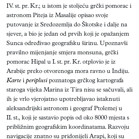
IV. st. pr. Kr.; u istom je stoljeću grčki pomorac i
astronom Piteja iz Masalije opisao svoje
putovanje iz Sredozemlja do Škotske i dalje na
sjever, a bio je jedan od prvih koji je opažanjem
Sunca određivao geografsku širinu. Upoznavši
pravilno mijenjanje smjera monsuna, grčki
pomorac Hipal u I. st. pr. Kr. otplovio je iz
Arabije preko otvorenoga mora ravno u Indiju.
Karte
i
periplusi
poznatoga grčkog kartografa
staroga vijeka Marina iz Tira nisu se sačuvali, ali
ih je vrlo vjerojatno upotrebljavao istaknuti
aleksandrijski astronom i geograf Ptolemej u
II. st., koji je sastavio popis od oko 8000 mjesta s
približnim geografskim koordinatama. Razvoju
navigacije znatno su pridonijeli Arapi, koji su