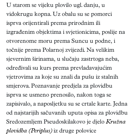
U starom se vijeku plovilo ugl. danju, u
vidokrugu kopna. Uz obalu su se pomorci
isprva orijentirali prema prirodnim ili
izgrađenim objektima i svjetionicima, poslije na
otvorenome moru prema Suncu u podne, i
točnije prema Polarnoj zvijezdi. Na velikim
sjevernim širinama, u slučaju zastrtoga neba,
određivali su kurs prema prevladavajućim
vjetrovima za koje su znali da pušu iz stalnih
smjerova. Poznavanje predjela za plovidbu
isprva se usmeno prenosilo, nakon toga se
zapisivalo, a naposljetku su se crtale karte. Jedna
od najstarijih sačuvanih uputa opisa za plovidbu
Sredozemljem Pseudoskilakovo je djelo
Kružna
plovidba (Periplus)
iz druge polovice