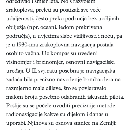
određivao i smjer leta. No s razvojem
zrakoplova, preleti su postizali sve veće
udaljenosti, često preko područja bez uočljivih
obilježja (npr. oceani, ledom prekrivena
područja), u uvjetima slabe vidljivosti i noću, pa
je u 1930-ima zrakoplovna navigacija postala
osobito važna. Uz kompas su uvedeni
visinomjer i brzinomjer, osnovni navigacijski
uređaji. U II. svj. ratu posebna je navigacijska
zadaća bila precizno navođenje bombardera na
razmjerno male ciljeve, što se povjeravalo
malom broju posebno odabranih iskusnih pilota.
Poslije su se počele uvoditi preciznije metode
radionavigacije kakve su dijelom i danas u
uporabi. Njihova su osnova stanice na Zemlji;