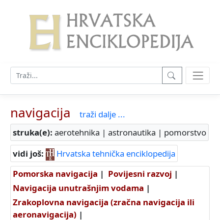
navigacija
traži dalje ...
struka(e):
aerotehnika | astronautika | pomorstvo
vidi još:
Hrvatska tehnička enciklopedija
Pomorska navigacija
|
Povijesni razvoj
|
Navigacija unutrašnjim vodama
|
Zrakoplovna navigacija (zračna navigacija ili
aeronavigacija)
|