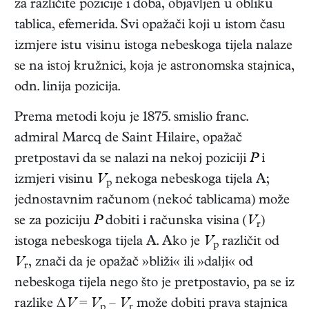
za različite pozicije i doba, objavljen u obliku
tablica, efemerida. Svi opažači koji u istom času
izmjere istu visinu istoga nebeskoga tijela nalaze
se na istoj kružnici, koja je astronomska stajnica,
odn. linija pozicija.
Prema metodi koju je 1875. smislio franc.
admiral Marcq de Saint Hilaire, opažač
pretpostavi da se nalazi na nekoj poziciji
P
i
izmjeri visinu
V
nekoga nebeskoga tijela A;
p
jednostavnim računom (nekoć tablicama) može
se za poziciju
P
dobiti i računska visina (
V
)
r
istoga nebeskoga tijela A. Ako je
V
različit od
p
V
, znači da je opažač »bliži« ili »dalji« od
r
nebeskoga tijela nego što je pretpostavio, pa se iz
razlike Δ
V
=
V
–
V
može dobiti prava stajnica
p
r