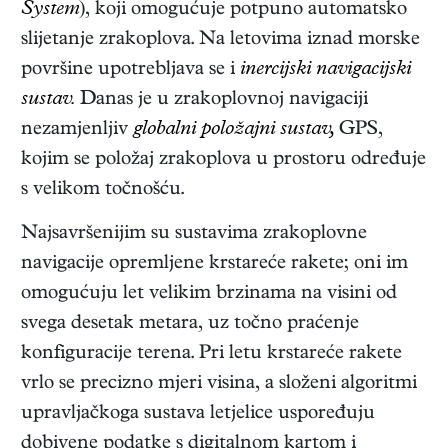
System
), koji omogućuje potpuno automatsko
slijetanje zrakoplova. Na letovima iznad morske
površine upotrebljava se i
inercijski navigacijski
sustav.
Danas je u zrakoplovnoj navigaciji
nezamjenljiv
globalni položajni sustav,
GPS,
kojim se položaj zrakoplova u prostoru određuje
s velikom točnošću.
Najsavršenijim su sustavima zrakoplovne
navigacije opremljene krstareće rakete; oni im
omogućuju let velikim brzinama na visini od
svega desetak metara, uz točno praćenje
konfiguracije terena. Pri letu krstareće rakete
vrlo se precizno mjeri visina, a složeni algoritmi
upravljačkoga sustava letjelice uspoređuju
dobivene podatke s digitalnom kartom i