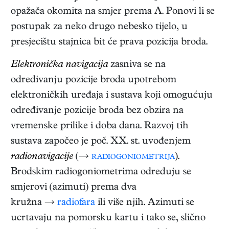
opažača okomita na smjer prema A. Ponovi li se
postupak za neko drugo nebesko tijelo, u
presjecištu stajnica bit će prava pozicija broda.
Elektronička navigacija
zasniva se na
određivanju pozicije broda upotrebom
elektroničkih uređaja i sustava koji omogućuju
određivanje pozicije broda bez obzira na
vremenske prilike i doba dana. Razvoj tih
sustava započeo je poč. XX. st. uvođenjem
radionavigacije
(→
radiogoniometrija
).
Brodskim radiogoniometrima određuju se
smjerovi (azimuti) prema dva
kružna →
radiofara
ili više njih. Azimuti se
ucrtavaju na pomorsku kartu i tako se, slično