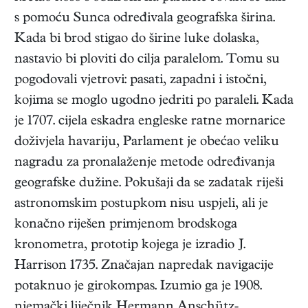
s pomoću Sunca određivala geografska širina.
Kada bi brod stigao do širine luke dolaska,
nastavio bi ploviti do cilja paralelom. Tomu su
pogodovali vjetrovi: pasati, zapadni i istočni,
kojima se moglo ugodno jedriti po paraleli. Kada
je 1707. cijela eskadra engleske ratne mornarice
doživjela havariju, Parlament je obećao veliku
nagradu za pronalaženje metode određivanja
geografske dužine. Pokušaji da se zadatak riješi
astronomskim postupkom nisu uspjeli, ali je
konačno riješen primjenom brodskoga
kronometra, prototip kojega je izradio J.
Harrison 1735. Značajan napredak navigacije
potaknuo je girokompas. Izumio ga je 1908.
njemački liječnik Hermann Anschütz-