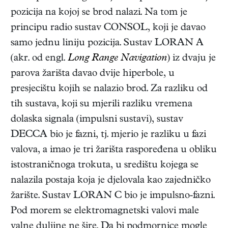
pozicija na kojoj se brod nalazi. Na tom je
principu radio sustav CONSOL, koji je davao
samo jednu liniju pozicija. Sustav LORAN A
(akr. od engl.
Long Range Navigation
) iz dvaju je
parova žarišta davao dvije hiperbole, u
presjecištu kojih se nalazio brod. Za razliku od
tih sustava, koji su mjerili razliku vremena
dolaska signala (impulsni sustavi), sustav
DECCA bio je fazni, tj. mjerio je razliku u fazi
valova, a imao je tri žarišta raspoređena u obliku
istostraničnoga trokuta, u središtu kojega se
nalazila postaja koja je djelovala kao zajedničko
žarište. Sustav LORAN C bio je impulsno-fazni.
Pod morem se elektromagnetski valovi male
valne duljine ne šire. Da bi podmornice mogle