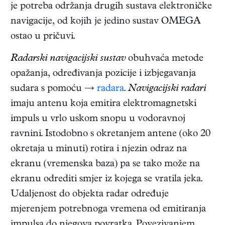
je potreba održanja drugih sustava elektroničke
navigacije, od kojih je jedino sustav OMEGA
ostao u pričuvi.
Radarski navigacijski sustav
obuhvaća metode
opažanja, određivanja pozicije i izbjegavanja
sudara s pomoću →
radara
.
Navigacijski radari
imaju antenu koja emitira elektromagnetski
impuls u vrlo uskom snopu u vodoravnoj
ravnini. Istodobno s okretanjem antene (oko 20
okretaja u minuti) rotira i njezin odraz na
ekranu (vremenska baza) pa se tako može na
ekranu odrediti smjer iz kojega se vratila jeka.
Udaljenost do objekta radar određuje
mjerenjem potrebnoga vremena od emitiranja
impulsa do njegova povratka. Povezivanjem