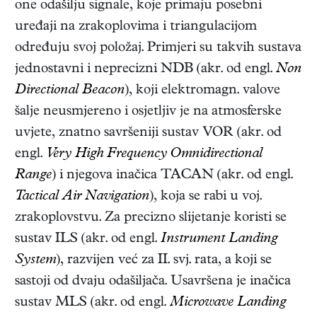
one odašilju signale, koje primaju posebni
uređaji na zrakoplovima i triangulacijom
određuju svoj položaj. Primjeri su takvih sustava
jednostavni i neprecizni NDB (akr. od engl.
Non
Directional Beacon
), koji elektromagn. valove
šalje neusmjereno i osjetljiv je na atmosferske
uvjete, znatno savršeniji sustav VOR (akr. od
engl.
Very High Frequency Omnidirectional
Range
) i njegova inačica TACAN (akr. od engl.
Tactical Air Navigation
), koja se rabi u voj.
zrakoplovstvu. Za precizno slijetanje koristi se
sustav ILS (akr. od engl.
Instrument Landing
System
), razvijen već za II. svj. rata, a koji se
sastoji od dvaju odašiljača. Usavršena je inačica
sustav MLS (akr. od engl.
Microwave Landing