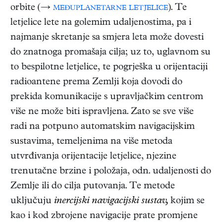
orbite (→
međuplanetarne letjelice
). Te
letjelice lete na golemim udaljenostima, pa i
najmanje skretanje sa smjera leta može dovesti
do znatnoga promašaja cilja; uz to, uglavnom su
to bespilotne letjelice, te pogrješka u orijentaciji
radioantene prema Zemlji koja dovodi do
prekida komunikacije s upravljačkim centrom
više ne može biti ispravljena. Zato se sve više
radi na potpuno automatskim navigacijskim
sustavima, temeljenima na više metoda
utvrđivanja orijentacije letjelice, njezine
trenutačne brzine i položaja, odn. udaljenosti do
Zemlje ili do cilja putovanja. Te metode
uključuju
inercijski navigacijski sustav,
kojim se
kao i kod zbrojene navigacije prate promjene