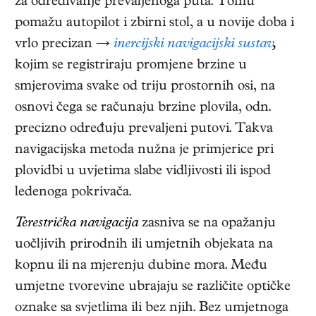
za određivanje prevaljenoga puta. Tomu
pomažu autopilot i zbirni stol, a u novije doba i
vrlo precizan →
inercijski navigacijski sustav
,
kojim se registriraju promjene brzine u
smjerovima svake od triju prostornih osi, na
osnovi čega se računaju brzine plovila, odn.
precizno određuju prevaljeni putovi. Takva
navigacijska metoda nužna je primjerice pri
plovidbi u uvjetima slabe vidljivosti ili ispod
ledenoga pokrivača.
Terestrička navigacija
zasniva se na opažanju
uočljivih prirodnih ili umjetnih objekata na
kopnu ili na mjerenju dubine mora. Među
umjetne tvorevine ubrajaju se različite optičke
oznake sa svjetlima ili bez njih. Bez umjetnoga