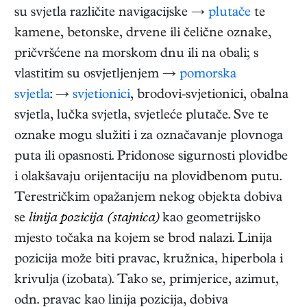
su svjetla različite navigacijske →
plutače
te
kamene, betonske, drvene ili čelične oznake,
pričvršćene na morskom dnu ili na obali; s
vlastitim su osvjetljenjem →
pomorska
svjetla
: →
svjetionici
, brodovi-svjetionici, obalna
svjetla, lučka svjetla, svjetleće plutače. Sve te
oznake mogu služiti i za označavanje plovnoga
puta ili opasnosti. Pridonose sigurnosti plovidbe
i olakšavaju orijentaciju na plovidbenom putu.
Terestričkim opažanjem nekog objekta dobiva
se
linija pozicija (stajnica)
kao geometrijsko
mjesto točaka na kojem se brod nalazi. Linija
pozicija može biti pravac, kružnica, hiperbola i
krivulja (izobata). Tako se, primjerice, azimut,
odn. pravac kao linija pozicija, dobiva