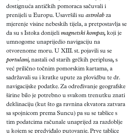
dostignuća antičkih pomoraca sačuvali i
prenijeli u Europu. Usavršili su
astrolab
za
mjerenje visine nebeskih tijela, a pretpostavlja se
da su s Istoka donijeli
magnetski kompas,
koji je
umnogome unaprijedio navigaciju na
otvorenome moru. U XIII. st. pojavili su se
portulani,
nastali od starih grčkih periplusa
,
s
već prilično točnim pomorskim kartama, a
sadržavali su i kratke upute za plovidbu te dr.
navigacijske podatke. Za određivanje geografske
širine bilo je potrebno u svakom trenutku znati
deklinaciju (kut što ga ravnina ekvatora zatvara
sa spojnicom prema Suncu) pa su se tablice s
tim podatcima računale unaprijed za razdoblje
u kojem se predviđalo putovanje. Prve tablice