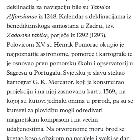
deklinacija za navigaciju bile su
Tabulae
Alfonsianae
iz 1248. Kalendar s deklinacijama iz
benediktinskoga samostana u Zadru, tzv.
Zadarske tablice,
potječe iz 1292 (1293).
Polovicom XV. st. Henrik Pomorac okupio je
najpoznatije astronome, pomorce i kartografe te
je osnovao prvu pomorsku školu i opservatorij u
Sagresu u Portugalu. Svjetsku je slavu stekao
kartograf G. K. Mercator, koji je konstruirao
projekciju i na njoj zasnovanu kartu 1569., na
kojoj su kutovi jednaki onima u prirodi, pa su se
kursevi za plovidbu mogli određivati
magnetskim kompasom i na većim
udaljenostima. Na otvorenome moru brod se
kretao koso s obzirom na paralele i svaki se dan