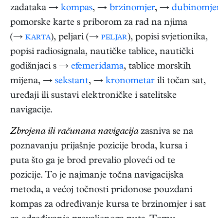
zadataka →
kompas
, →
brzinomjer
, →
dubinomje
pomorske karte s priborom za rad na njima
(→
karta
), peljari (→
peljar
), popisi svjetionika,
popisi radiosignala, nautičke tablice, nautički
godišnjaci s →
efemeridama
, tablice morskih
mijena, →
sekstant
, →
kronometar
ili točan sat,
uređaji ili sustavi elektroničke i satelitske
navigacije.
Zbrojena ili računana navigacija
zasniva se na
poznavanju prijašnje pozicije broda, kursa i
puta što ga je brod prevalio ploveći od te
pozicije. To je najmanje točna navigacijska
metoda, a većoj točnosti pridonose pouzdani
kompas za određivanje kursa te brzinomjer i sat