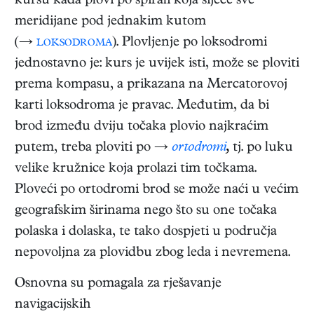
kursu kada plovi po spirali koja siječe sve
meridijane pod jednakim kutom
(→
loksodroma
). Plovljenje po loksodromi
jednostavno je: kurs je uvijek isti, može se ploviti
prema kompasu, a prikazana na Mercatorovoj
karti loksodroma je pravac. Međutim, da bi
brod između dviju točaka plovio najkraćim
putem, treba ploviti po →
ortodromi
,
tj. po luku
velike kružnice koja prolazi tim točkama.
Ploveći po ortodromi brod se može naći u većim
geografskim širinama nego što su one točaka
polaska i dolaska, te tako dospjeti u područja
nepovoljna za plovidbu zbog leda i nevremena.
Osnovna su pomagala za rješavanje
navigacijskih