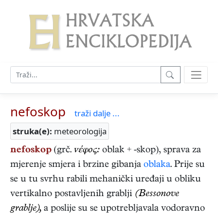
nefoskop
traži dalje ...
struka(e):
meteorologija
nefoskop
(grč.
νέφος:
oblak + -skop), sprava za
mjerenje smjera i brzine gibanja
oblaka
. Prije su
se u tu svrhu rabili mehanički uređaji u obliku
vertikalno postavljenih grablji
(Bessonove
grablje),
a poslije su se upotrebljavala vodoravno