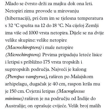
Mlado se čvrsto drži za majku dok ona leti.
Netopiri zimu provode u mirovanju
(hibernaciji), pri čem im se tjelesna temperatura
s 32 °C spušta na 12 do 18 °C. Na cijeloj Zemlji
ima više od 1000 vrsta netopira. Dijele se na dvije
velike skupine: velike netopire
(Macrochiroptera)
i male netopire
(Microchiroptera).
Prvima pripadaju leteće lisice
i letipsi s približno 175 vrsta tropskih i
suptropskih područja. Najveći je kalong
(Pteropus vampyrus),
raširen po Malajskom
arhipelagu, dugačak je 40 cm, raspon krila mu
je 150 cm. Cvjetni letipas
(Macroglossus
minimus)
raširen je na području od Indije do
Australije; on oprašuje cvijeće. Velik broj malih