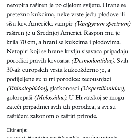
netopira raširen je po cijelom svijetu. Hrane se
pretežno kukcima, neke vrste jedu plodove ili
sišu krv. Američki vampir
(Vampyrum spectrum)
raširen je u Srednjoj Americi. Raspon mu je
krila 70 cm, a hrani se kukcima i plodovima.
Netopiri koji se hrane krvlju sisavaca pripadaju
porodici pravih krvosasa
(Desmodontidae).
Svih
30-ak europskih vrsta kukcožderno je, a
podijeljene su u tri porodice: zecousnjaci
(Rhinolophidae),
glatkonosci
(Vespertilionidae),
golorepaši
(Molossidae)
. U Hrvatskoj se mogu
zateći pripadnici svih tih porodica, a svi su
zaštićeni zakonom o zaštiti prirode.
Citiranje:
netopiri.
Hrvatska enciklopedija
,
mrežno izdanje.