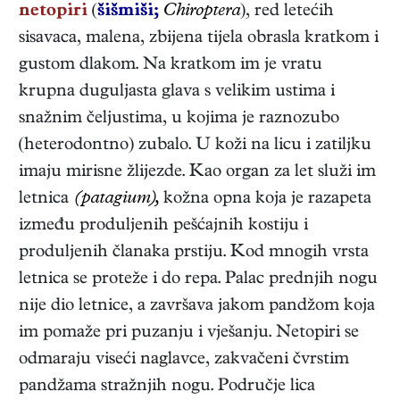
netopiri
(
šišmiši;
Chiroptera
), red letećih
sisavaca, malena, zbijena tijela obrasla kratkom i
gustom dlakom. Na kratkom im je vratu
krupna duguljasta glava s velikim ustima i
snažnim čeljustima, u kojima je raznozubo
(heterodontno) zubalo. U koži na licu i zatiljku
imaju mirisne žlijezde. Kao organ za let služi im
letnica
(patagium),
kožna opna koja je razapeta
između produljenih pešćajnih kostiju i
produljenih članaka prstiju. Kod mnogih vrsta
letnica se proteže i do repa. Palac prednjih nogu
nije dio letnice, a završava jakom pandžom koja
im pomaže pri puzanju i vješanju. Netopiri se
odmaraju viseći naglavce, zakvačeni čvrstim
pandžama stražnjih nogu. Područje lica