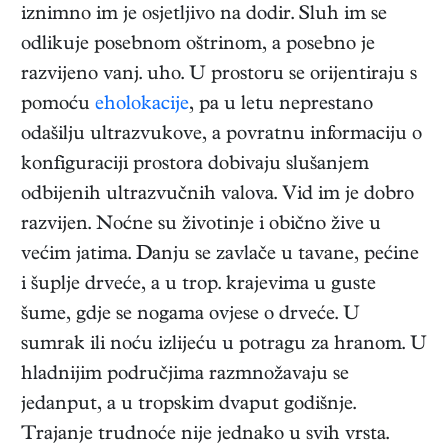
iznimno im je osjetljivo na dodir. Sluh im se
odlikuje posebnom oštrinom, a posebno je
razvijeno vanj. uho. U prostoru se orijentiraju s
pomoću
eholokacije
, pa u letu neprestano
odašilju ultrazvukove, a povratnu informaciju o
konfiguraciji prostora dobivaju slušanjem
odbijenih ultrazvučnih valova. Vid im je dobro
razvijen. Noćne su životinje i obično žive u
većim jatima. Danju se zavlače u tavane, pećine
i šuplje drveće, a u trop. krajevima u guste
šume, gdje se nogama ovjese o drveće. U
sumrak ili noću izlijeću u potragu za hranom. U
hladnijim područjima razmnožavaju se
jedanput, a u tropskim dvaput godišnje.
Trajanje trudnoće nije jednako u svih vrsta.