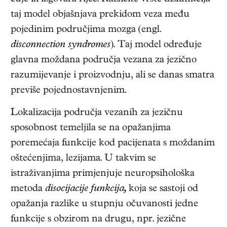
taj model objašnjava prekidom veza među
pojedinim područjima mozga (engl.
disconnection syndromes
). Taj model određuje
glavna moždana područja vezana za jezično
razumijevanje i proizvodnju, ali se danas smatra
previše pojednostavnjenim.
Lokalizacija područja vezanih za jezičnu
sposobnost temeljila se na opažanjima
poremećaja funkcije kod pacijenata s moždanim
oštećenjima, lezijama. U takvim se
istraživanjima primjenjuje neuropsihološka
metoda
disocijacije funkcija,
koja se sastoji od
opažanja razlike u stupnju očuvanosti jedne
funkcije s obzirom na drugu, npr. jezične