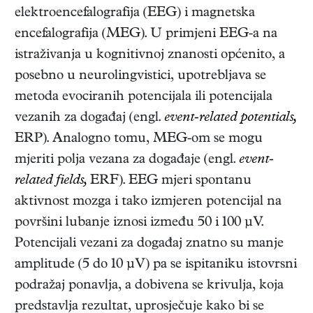
elektroencefalografija (EEG) i magnetska
encefalografija (MEG). U primjeni EEG-a na
istraživanja u kognitivnoj znanosti općenito, a
posebno u neurolingvistici, upotrebljava se
metoda evociranih potencijala ili potencijala
vezanih za događaj (engl.
event-related potentials,
ERP). Analogno tomu, MEG-om se mogu
mjeriti polja vezana za događaje (engl.
event-
related fields,
ERF). EEG mjeri spontanu
aktivnost mozga i tako izmjeren potencijal na
površini lubanje iznosi između 50 i 100 μV.
Potencijali vezani za događaj znatno su manje
amplitude (5 do 10 μV) pa se ispitaniku istovrsni
podražaj ponavlja, a dobivena se krivulja, koja
predstavlja rezultat, uprosječuje kako bi se