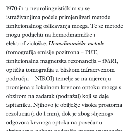
1970-ih u neurolingvističkim su se
istraživanjima počele primjenjivati metode
funkcionalnog oslikavanja mozga. Te se metode
mogu podijeliti na hemodinamičke i
elektrofiziološke.
Hemodinamičke
metode
(tomografija emisije pozitrona – PET,
funkcionalna magnetska rezonancija – fMRI,
optička tomografija u bliskom infracrvenom
području – NIROI) temelje se na mjerenju
promjena u lokalnom krvnom optoku mozga s
obzirom na zadatak (podražaj) koji se daje
ispitaniku. Njihovo je obilježje visoka prostorna
rezolucija (i do 1 mm), dok je zbog »lijenog«
odgovora krvnoga optoka na povećanu