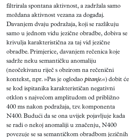
filtrirala spontana aktivnost, a zadržala samo
moždana aktivnost vezana za događaj.
Davanjem dvaju podražaja, koji se razlikuju
samo u jednom vidu jezične obradbe, dobiva se
krivulja karakteristična za taj vid jezične
obradbe. Primjerice, davanjem rečenica koje
sadrže neku semantičku anomaliju
(neočekivanu riječ s obzirom na rečenični
kontekst, npr. »Pas je oglodao
pitanje
.«) dobit će
se kod ispitanika karakterističan negativni
otklon s najvećom amplitudom od približno
400 ms nakon podražaja, tzv. komponenta
N400. Budući da se ona uvijek pojavljuje kada
se radi o nekoj anomaliji u značenju, N400
povezuje se sa semantičkom obradbom jezičnih