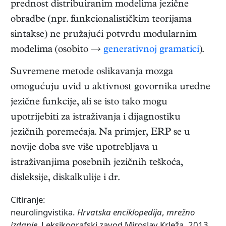
prednost distribuiranim modelima jezične
obradbe (npr. funkcionalističkim teorijama
sintakse) ne pružajući potvrdu modularnim
modelima (osobito →
generativnoj gramatici
).
Suvremene metode oslikavanja mozga
omogućuju uvid u aktivnost govornika uredne
jezične funkcije, ali se isto tako mogu
upotrijebiti za istraživanja i dijagnostiku
jezičnih poremećaja. Na primjer, ERP se u
novije doba sve više upotrebljava u
istraživanjima posebnih jezičnih teškoća,
disleksije, diskalkulije i dr.
Citiranje:
neurolingvistika.
Hrvatska enciklopedija
,
mrežno
izdanje.
Leksikografski zavod Miroslav Krleža, 2013.