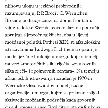
njihovu ulogu u jezičnoj proizvodnji i
razumijevanju, P. P. Broci i C. Wernickeu.
Brocino područje zauzima donju frontalnu
vijugu, dok se Wernickeovo nalazi na području
gornjega sljepoočnog žlijeba, oba u lijevoj
moždanoj polutki. Potkraj XIX. st. afaziološkim
istraživanjima Ludwiga Lichtheima opisan je
model jezične funkcije u mozgu koji se temelji
na vezi »motoričkih slika riječi«, »zvukovnih
slika riječi« i »pojmovnih centara«. Na temelju
afazioloških istraživanja razrađen je 1970-ih
Wernicke-Geschwindov model jezične
organizacije u mozgu, kojim se prikazuje slijed
aktivacije moždanih područja kada govornik
čuje ili izgovara riječ. Različite vrste disfunkcija