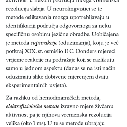
aktivnost u nekom području mozga vremenska
rezolucija slabija. U neurolingvistici se te
metode oslikavanja mozga upotrebljavaju u
identifikaciji područja odgovornoga za neku
specifičnu osobinu jezične obradbe. Uobičajena
je metoda
supstrakcije
(oduzimanja), koju je već
potkraj XIX. st. osmislio F. C. Donders mjereći
vrijeme reakcije na podražaje koji se razlikuju
samo u jednom aspektu (danas se na isti način
oduzimaju slike dobivene mjerenjem dvaju
eksperimentalnih uvjeta).
Za razliku od hemodinamičkih metoda,
elektrofiziološke metode
izravno mjere živčanu
aktivnost pa je njihova vremenska rezolucija
velika (oko 1 ms). U te se metode ubrajaju