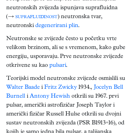
neutronskih zvijezda ispunjava suprafluidna
(→
suprafluidinost
) neutronska tvar,
neutronski
degenerirani plin
.
Neutronske se zvijezde često u početku vrte
velikom brzinom, ali se s vremenom, kako gube
energiju, usporavaju. Prve neutronske zvijezde
otkrivene su kao
pulsari
.
Teorijski model neutronske zvijezde osmislili su
Walter Baade
i
Fritz Zwicky
1934.,
Jocelyn Bell
Burnell
i
Antony Hewish
otkrili su 1967. prvi
pulsar, američki astrofizičar Joseph Taylor i
američki fizičar Russell Hulse otkrili su dvojni
sustav neutronskih zvijezda (PSR B1913+16), od
kojih je samo jedna bila pulsar, a talijanska