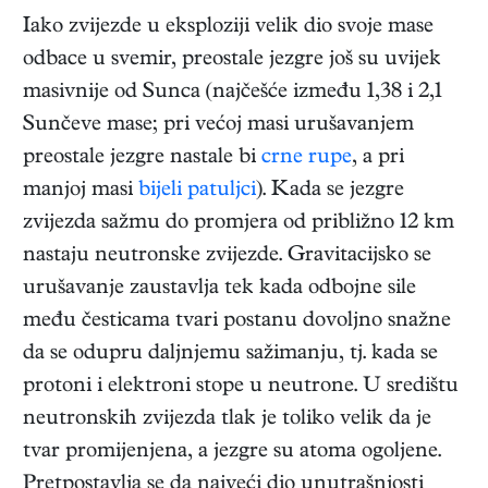
Iako zvijezde u eksploziji velik dio svoje mase
odbace u svemir, preostale jezgre još su uvijek
masivnije od Sunca (najčešće između 1,38 i 2,1
Sunčeve mase; pri većoj masi urušavanjem
preostale jezgre nastale bi
crne rupe
, a pri
manjoj masi
bijeli patuljci
). Kada se jezgre
zvijezda sažmu do promjera od približno 12 km
nastaju neutronske zvijezde. Gravitacijsko se
urušavanje zaustavlja tek kada odbojne sile
među česticama tvari postanu dovoljno snažne
da se odupru daljnjemu sažimanju, tj. kada se
protoni i elektroni stope u neutrone. U središtu
neutronskih zvijezda tlak je toliko velik da je
tvar promijenjena, a jezgre su atoma ogoljene.
Pretpostavlja se da najveći dio unutrašnjosti